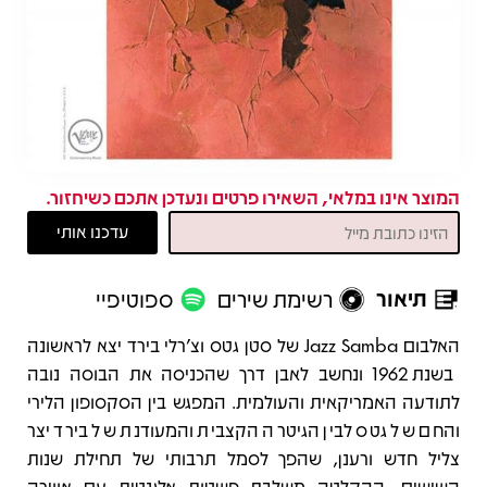
המוצר אינו במלאי, השאירו פרטים ונעדכן אתכם כשיחזור.
תיאור
רשימת שירים
ספוטיפיי
תיאור
האלבום Jazz Samba של סטן גטס וצ’רלי בירד יצא לראשונה
בשנת 1962 ונחשב לאבן דרך שהכניסה את הבוסה נובה
לתודעה האמריקאית והעולמית. המפגש בין הסקסופון הלירי
והחם של גטס לבין הגיטרה הקצבית והמעודנת של בירד יצר
צליל חדש ורענן, שהפך לסמל תרבותי של תחילת שנות
השישים. ההקלטה משלבת פשטות אלגנטית עם אווירה