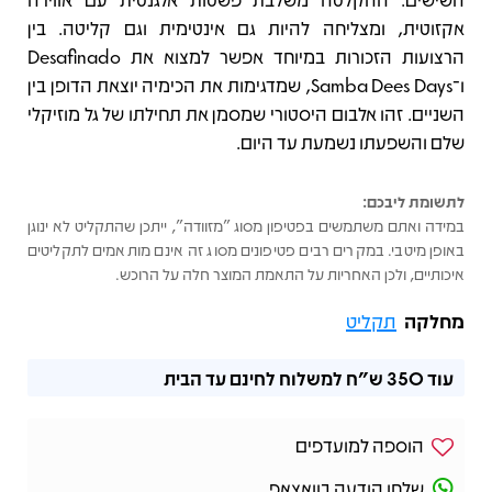
אקזוטית, ומצליחה להיות גם אינטימית וגם קליטה. בין
הרצועות הזכורות במיוחד אפשר למצוא את Desafinado
ו־Samba Dees Days, שמדגימות את הכימיה יוצאת הדופן בין
השניים. זהו אלבום היסטורי שמסמן את תחילתו של גל מוזיקלי
שלם והשפעתו נשמעת עד היום.
לתשומת ליבכם:
במידה ואתם משתמשים בפטיפון מסוג "מזוודה", ייתכן שהתקליט לא ינוגן
באופן מיטבי. במקרים רבים פטיפונים מסוג זה אינם מותאמים לתקליטים
איכותיים, ולכן האחריות על התאמת המוצר חלה על הרוכש.
מחלקה
תקליט
עוד
350 ש"ח
למשלוח לחינם עד הבית
הוספה למועדפים
שלחו הודעה בוואצאפ