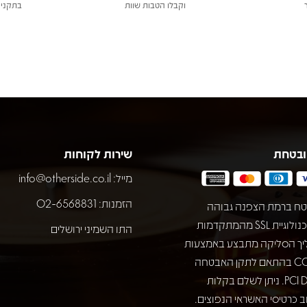
וקבלו הטבות שוות
בתקני 
ובטחת
שירות לקוחות
מייל:
info@otherside.co.il
הזמנות: 02-6568831
ח ברמת הצפנה גבוהה
באמצעות טכנולוגיית SSL מהמתקדמות
התו השמיני ירושלים
יך הסליקה מתבצע באמצעות
חברת COMAX בהתאם לתקן האבטחה
המחמיר PCI DSS. ניתן לשלם בקלות
 כרטיסי האשראי הנפוצים.