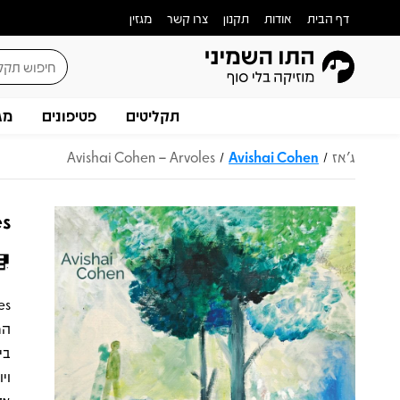
דף הבית
אודות
תקנון
צרו קשר
מגזין
תקליטים
פטיפונים
מג
ג'אז
Avishai Cohen
Avishai Cohen – Arvoles
/
/
es
המ
בי
וי