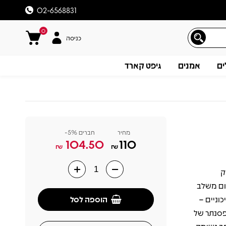
02-6568831
0
כניסה
ים
אמנים
גיפט קארד
מחיר
חברים 5%-
104.50
110
₪
₪
עומק
תיאור
בום משלב
הוספה לסל
כוניים –
הפסנתר של