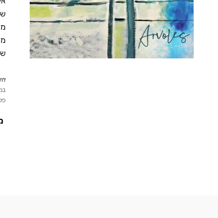
אל
שמ
מש
מא
של
לתש
במי
פטי
מ