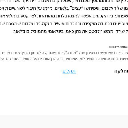
צ’ין שרינוב והמתופף נועם דויד, שמעניקים לאלבום דינמיקה עשירה ומר
ו של האלבום, שפירושו "עצים" בלאדינו, מרמז על חיבור לשורשים ולזיכר
פחתי. בין הקטעים אפשר למצוא בלדות מהורהרות לצד קטעים מלאי אנרג
ופיינים בכתיבה מוקפדת ובנוכחות אישית חזקה. זהו אלבום שמסכם שני
 יצירה וממשיך לבסס את כהן כאמן בינלאומי מהמובילים בז'אנר.
ומת ליבכם:
דה ואתם משתמשים בפטיפון מסוג "מזוודה", ייתכן שהתקליט לא ינוגן באופן מיטבי. במקרים 
פונים מסוג זה אינם מותאמים לתקליטים איכותיים, ולכן האחריות על התאמת המוצר חלה על 
חלקה
תקליט