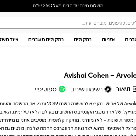
משלוח חינם עד הבית מעל 350 ש״ח
ברים
אזניות
רמקולים
רמקולים מוגברים
ציוד משל
Avishai Cohen – Arvol
תיאור
רשימת שירים
ספוטיפיי
Arvoles של אבישי כהן יצא לראשונה בשנת 2019 ומציג את הבשלות וה
וזיקלי של אחד מנגני הקונטרבס החשובים בעולם הג'אז של ימינו. האל
ן מסורות שונות – ג'אז מודרני, מוזיקה קלאסית ומוטיבים אתניים מזרח־תי
וצר צליל אינטימי ומרגש. לצד נגינת הקונטרבס החמה של כהן בולטים גם 