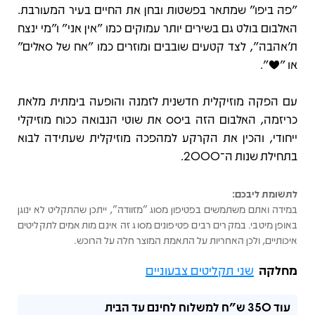
"פה ביפו" שמתאר בפשטות ובחן את החיים בעיר המעורבת.
האלבום בולט גם בשירים יותר עמוקים כמו "אין אני" ו"מי ינצח
ת'אהבה", לצד קטעים שובבים ומוזרים כמו "אח של סאלים"
או "♥".
עם הפקה מוזיקלית חדשנית לזמנה והופעה בימתית מלאת
כריזמה, האלבום הזה ביסס את שוטי הנבואה ככוח מוזיקלי
ייחודי, והכין את הקרקע למהפכה מוזיקלית שעתידה לבוא
בתחילת שנות ה־2000.
לתשומת ליבכם:
במידה ואתם משתמשים בפטיפון מסוג "מזוודה", ייתכן שהתקליט לא ינוגן
באופן מיטבי. במקרים רבים פטיפונים מסוג זה אינם מותאמים לתקליטים
איכותיים, ולכן האחריות על התאמת המוצר חלה על הרוכש.
מחלקה
שני תקליטים צבעוניים
עוד
350 ש"ח
למשלוח לחינם עד הבית