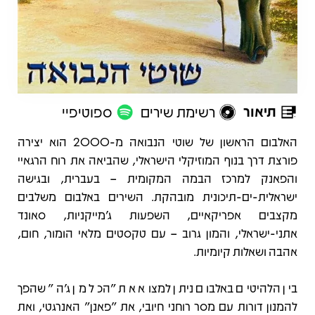
תיאור
רשימת שירים
ספוטיפיי
תיאור
האלבום הראשון של שוטי הנבואה מ-2000 הוא יצירה
פורצת דרך בנוף המוזיקלי הישראלי, שהביאה את רוח הרגאיי
והפאנק למרכז הבמה המקומית – בעברית, ובגישה
ישראלית-ים-תיכונית מובהקת. השירים באלבום משלבים
מקצבים אפריקאיים, השפעות ג’מייקניות, סאונד
אתני-ישראלי, והמון גרוב – עם טקסטים מלאי הומור, חום,
אהבה ושאלות קיומיות.
בין הלהיטים באלבום ניתן למצוא את "הכל מן ג’ה" שהפך
להמנון דורות עם מסר רוחני חיובי, את "פאנן" האנרגטי, ואת