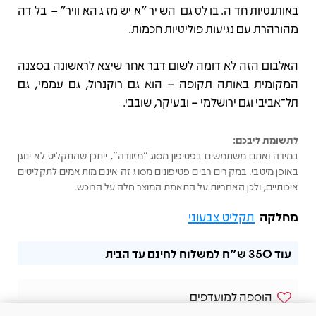
באותנטיות חדה. בולט גם השיר "איש מזג האוויר" – בלדה
מהורהרת עם נגיעות פוליטיות חכמות.
האלבום הזה לא דומה לשום דבר אחר שיצא לראשונה בסצנה
המקומית באותה תקופה – הוא גם רוקנרול, גם עממי, גם
תל־אביבי וגם ירושלמי – ובעיקר, שובבי.
לתשומת ליבכם:
במידה ואתם משתמשים בפטיפון מסוג "מזוודה", ייתכן שהתקליט לא ינוגן
באופן מיטבי. במקרים רבים פטיפונים מסוג זה אינם מותאמים לתקליטים
איכותיים, ולכן האחריות על התאמת המוצר חלה על הרוכש.
מחלקה
תקליט צבעוני
עוד
350 ש"ח
למשלוח לחינם עד הבית
הוספה למועדפים