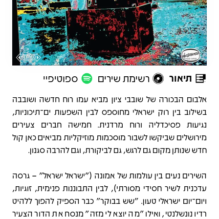
תיאור
רשימת שירים
ספוטיפיי
תיאור
אלבום הבכורה של שובבי ציון מביא עמו רוח חדשה ושובבה
בשילוב בין רוק ישראלי מחוספס לבין השפעות ים־תיכוניות,
נגיעות פסיכדליה ורוח מרדנית. חמישה חברים צעירים
מירושלים שביקשו לשבור מוסכמות מוזיקליות מביאים כאן קול
חדש שנותן מקום גם לרגש, גם לביקורת, וגם להרבה סגנון.
השירים נעים בין עולמות של אמונה ("ישראל ישראל" – גרסה
עדכנית לשיר חסידי מסורתי), לבין התבוננות פנימית, זוגיות,
ויום־יום ישראלי טעון. "שש בבוקר" כבר הספיק להפוך ללהיט
רדיו נונשלנטי, ואילו "מה יוצא לי מזה" מנסח את הדור הצעיר