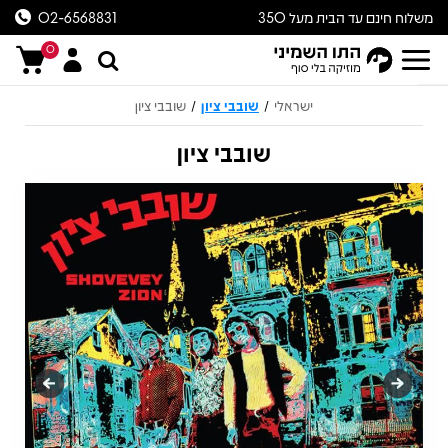
משלוח חינם עד הבית מעל 350
02-6568831
ש״ח
0
ישראלי
שובבי ציון
שובבי ציון
/
/
שובבי ציון