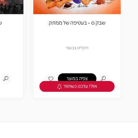
שבק ס - בעטיפה של ממתק
שב
תקליט צבעוני
צפיה במוצר
אזל! עדכנו כשחוזר