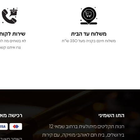
משלוח עד הבית
שירות לקוח
משלוח חינם בקניה מעל 350 ש"ח
לא בטוחים מה לר
צרו איתנו קשר
התו השמיני
רכישה מא
חנות תקליטים מיתולוגית ברחוב שמאי 12
בירושלים, בית חם לאוהבי מוזיקה, עם קירות
האתר מאובט