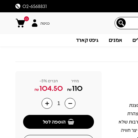
02-6568831
0
כניסה
ים
אמנים
גיפט קארד
מחיר
חברים 5%-
104.50
110
₪
₪
 אדמה בסצנת
תיאור
צהרת
הוספה לסל
רבות שלא
צר חוויה