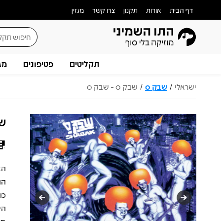
דף הבית
אודות
תקנון
צרו קשר
מגזין
תקליטים
פטיפונים
מג
ישראלי
שבק ס
שבק ס - שבק ס
/
/
שב
הה
כו
הי