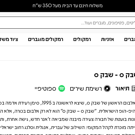
משלוח חינם עד הבית מעל 350 ש״ח
ברים
אזניות
רמקולים
רמקולים מוגברים
ציוד משל
ק ס - שבק ס
תיאור
רשימת שירים
ספוטיפיי
האלבום הראשון של שבק ס, שיצא לראשונה ב 1995, סימן רעידת
יפ-הופ הישראלית. "שבק ס – שבק ס" הוא לא רק אלבום בכורה, אלא ה
ונות בועטת של חבורה צעירה מיבנה שמביאה ז'אנר חדש, גישה אחרת, ות
יתה מוכרת לקהל המקומי. השילוב של עברית, אנגלית וסלנג רחוב ישראלי י