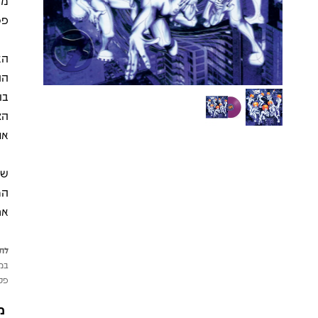
מו
פס
הא
הה
בו
הצ
את
שב
המ
אח
לתש
במי
פטי
מ