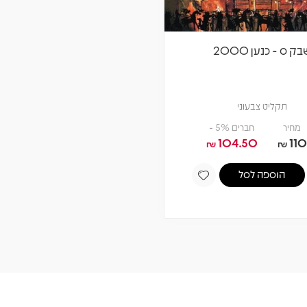
ק ס - כנען 2000
תקליט צבעוני
מחיר
חברים 5% -
104.50
110
₪
₪
הוספה לסל