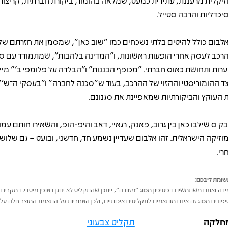
זיקלית מרעננת, עתידית כמעט, שמלאה בהומור, ביקורת חברתית, קריצות
יכדליות והרבה סטייל.
לבום כולל להיטים בלתי נשכחים כמו "שוב כאן", שמסמן את חזרתם של
רכב לעסק אחרי הופעות ראשונות, ו"המדינה בלהבות", שמתמודד עם סו
ערות ותחושת כאוס חברתי. "מכופף הבננות" ו"הבלדה על פלומפי ב’" מיי
ד ההומוריסטי וההזוי של ההרכב, בעוד ש"סכנה לחברה" ו"בעסקי ה־ש’
 העוקץ והביקורתיות שמאפיינת את סגנונם.
ק ס שילבו כאן בין גרוב, פאנק, רגאיי, דאב והיפ-הופ, והשאירו חותם עמו
וזיקה הישראלית. זהו אלבום שעדיין נשמע חד, חדשני, ובועט – גם שלוש
רי.
ומת ליבכם:
דה ואתם משתמשים בפטיפון מסוג "מזוודה", ייתכן שהתקליט לא ינוגן באופן מיטבי. במקרים 
פונים מסוג זה אינם מותאמים לתקליטים איכותיים, ולכן האחריות על התאמת המוצר חלה על 
חלקה
תקליט צבעוני