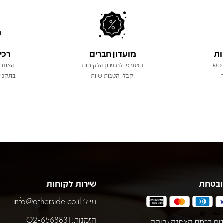
ות
מועדון חברים
רכי
כוש
הצטרפו למועדון הלקוחות
האתר 
וקבלו הטבות שוות
בתקני 
ובטחת
שירות לקוחות
מייל:
info@otherside.co.il
הזמנות: 02-6568831
ח ברמת הצפנה גבוהה