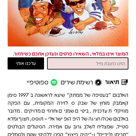
המוצר אינו במלאי, השאירו פרטים ונעדכן אתכם כשיחזור.
תיאור
רשימת שירים
ספוטיפיי
תיאור
האלבום "בעטיפה של ממתק" שיצא לראשונה ב 1997 סימן
קאמבק מוחץ של שבק ס לזירה המקומית, עם הפקה
מוזיקלית עדכנית, ביטים שמנים וחרוזים מדויקים. מדובר
באלבום שכולו חגיגה של היפ הופ ישראלי – תוסס, חצוף ומלא
סטייל, שמצליח לשלב גרוב עם אמירה. הסינגלים הבולטים
“תרימו ת’ידיים” ו-“יהיה פיצוץ” הפכו ללהיטי שטח ולסמלים