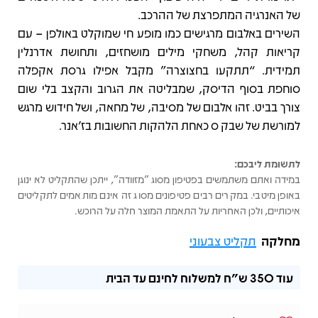
של האנרגיה המתפרצת של ההרכב.
השירים באלבום מרגישים כמו מופע חי שמוקלט באולפן – עם
קריאות קהל, משחקי מילים מושחזים, ותחושת אדרנלין
תמידית. “תתקעו בחצוצרה” מקבל אפילו גרסת אקפלה
סוחפת בסוף הדיסק, שמבליטה את הגרוב והקצב בלי שום
צורך בביט. זהו אלבום של מסיבה, של מחאה, ושל חידוש מרגש
למורשת של שבק ס כאחת הלהקות החשובות בז’אנר.
לתשומת ליבכם:
במידה ואתם משתמשים בפטיפון מסוג "מזוודה", ייתכן שהתקליט לא ינוגן
באופן מיטבי. במקרים רבים פטיפונים מסוג זה אינם מותאמים לתקליטים
איכותיים, ולכן האחריות על התאמת המוצר חלה על הרוכש.
מחלקה
תקליט צבעוני
עוד
350 ש"ח
למשלוח לחינם עד הבית