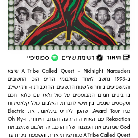
תיאור
רשימת שירים
ספוטיפיי
תיאור
A Tribe Called Quest – Midnight Marauders שיצא
ב-1993 נחשב לאחד מאלבומי ההיפ הופ החשובים
והמשפיעים ביותר של שנות התשעים. ההרכב הניו-יורקי שילב
בו ביטים חמים המבוססים על סול וג’אז עם פלואו חכם
וטקסטים שנעים בין אישי לחברתי. האלבום כולל קלאסיקות
כמו Award Tour, שהפך ללהיט בינלאומי, את Electric
Relaxation עם האווירה הרגועה והגרוב הייחודי, ו-Oh My
God שמדגים את העוצמה של ההרכב. זהו אלבום שמיצב את
A Tribe Called Quest ככוח יצירתי אדיר, והשפעתו ניכרת עד