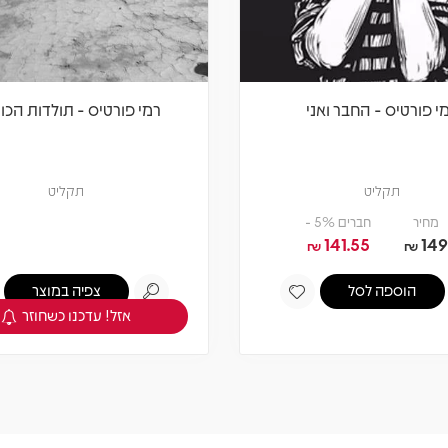
י פורטיס - החבר ואני
רמי פורטיס - תולדות הכו
תקליט
תקליט
מחיר
חברים 5% -
141.55
149
₪
₪
הוספה לסל
צפיה במוצר
אזל! עדכנו כשחוזר