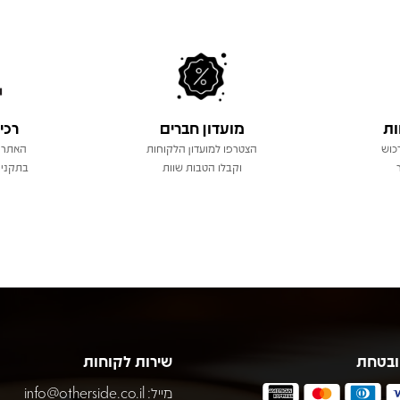
ות
מועדון חברים
רכי
כוש
הצטרפו למועדון הלקוחות
האתר 
וקבלו הטבות שוות
בתקני 
ובטחת
שירות לקוחות
מייל:
info@otherside.co.il