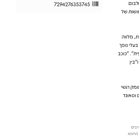
לבום
7294276353745
חושות של
ת, מלווה
עלי נופך
ת". "כוכב
"בין
ומק רגשי
 וסאונד
רבים
הרוכש.