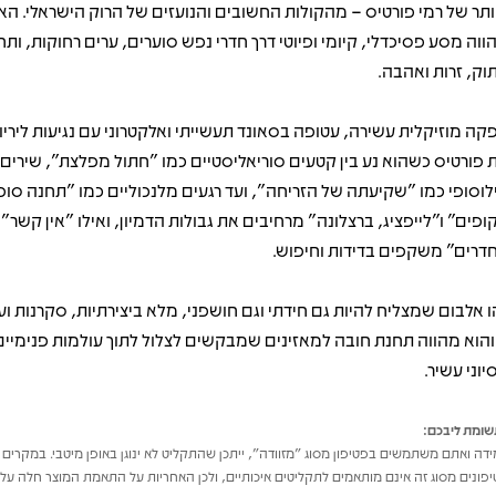
ותר של רמי פורטיס – מהקולות החשובים והנועזים של הרוק הישראלי. הא
ווה מסע פסיכדלי, קיומי ופיוטי דרך חדרי נפש סוערים, ערים רחוקות, ות
תוק, זרות ואהבה.
קה מוזיקלית עשירה, עטופה בסאונד תעשייתי ואלקטרוני עם נגיעות ליריו
 פורטיס כשהוא נע בין קטעים סוריאליסטיים כמו "חתול מפלצת", שירים ב
לוסופי כמו "שקיעתה של הזריחה", ועד רגעים מלנכוליים כמו "תחנה סופי
ופים" ו"לייפציג, ברצלונה" מרחיבים את גבולות הדמיון, ואילו "אין קשר" ו
דרים" משקפים בדידות וחיפוש.
ו אלבום שמצליח להיות גם חידתי וגם חושפני, מלא ביצירתיות, סקרנות וע
והוא מהווה תחנת חובה למאזינים שמבקשים לצלול לתוך עולמות פנימיים
יוני עשיר.
ומת ליבכם:
דה ואתם משתמשים בפטיפון מסוג "מזוודה", ייתכן שהתקליט לא ינוגן באופן מיטבי. במקרים 
פונים מסוג זה אינם מותאמים לתקליטים איכותיים, ולכן האחריות על התאמת המוצר חלה על 