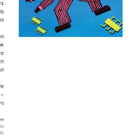
בי
מה
ני
הפ
את
פי
הק
הח
זה
– 
ניס
לתש
במי
פטי