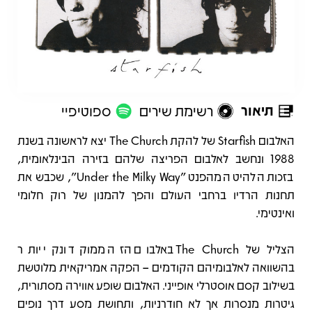
תיאור
רשימת שירים
ספוטיפיי
תיאור
האלבום Starfish של להקת The Church יצא לראשונה בשנת
1988 ונחשב לאלבום הפריצה שלהם בזירה הבינלאומית,
בזכות הלהיט המהפנט "Under the Milky Way", שכבש את
תחנות הרדיו ברחבי העולם והפך להמנון של רוק חלומי
ואינטימי.
הצליל של The Church באלבום הזה ממוקד ונקי יותר
בהשוואה לאלבומיהם הקודמים – הפקה אמריקאית מלוטשת
בשילוב קסם אוסטרלי אופייני. האלבום שופע אווירה מסתורית,
גיטרות מנסרות אך לא חודרניות, ותחושת מסע דרך נופים