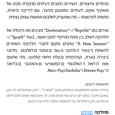
פנימיים וחיצוניים. השירים כתובים לעיתים מנקודת מבט של
משקיף שקט, לעיתים כמתבונן מהצד, עם ליריקה פיוטית,
פתוחה לפרשנות – מה שמעניק לאלבום תחושת עומק נצחית.
שירים כמו "Reptile" ו-"Destination" מציגים את היכולת של
הלהקה לשלב בין מתח מוזיקלי לפופ חושני, בעוד "Spark" ו-
"A New Season" נותנים מקום לחברי הלהקה האחרים
להשתתף בשירה ולהכניס גוונים נוספים לאלבום. מדובר
ביצירה בוגרת, קוהרנטית ובעלת ניחוח קולנועי, מה שהופך
אותה לאחד האלבומים המשפיעים והאהובים בז’אנר
ה־Dream Pop ו־Neo-Psychedelia.
לתשומת ליבכם:
במידה ואתם משתמשים בפטיפון מסוג "מזוודה", ייתכן שהתקליט לא ינוגן
באופן מיטבי. במקרים רבים פטיפונים מסוג זה אינם מותאמים לתקליטים
איכותיים, ולכן האחריות על התאמת המוצר חלה על הרוכש.
מחלקה
תקליט