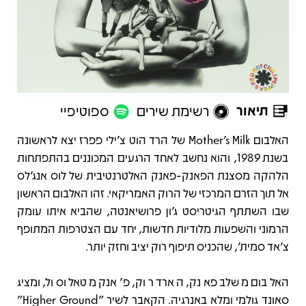
תיאור
רשימת שירים
ספוטיפיי
תיאור
האלבום Mother's Milk של הרד הוט צ'ילי פפרז יצא לראשונה
בשנת 1989, והוא נחשב לאחד הרגעים המכוננים בהתפתחות
הלהקה מסצנת הפאנק-פאנק האלטרנטיבית של לוס אנג'לס
אל תוך הזרם המרכזי של הרוק האמריקאי. זהו האלבום הראשון
שבו השתתף הגיטריסט ג'ון פרושיאנטה, שהביא איתו עומק
הרמוני והשפעות מלודיות חדשות, יחד עם הצטרפות המתופף
צ'אד סמית', שהכניס תיפוף רוק יציב וחזק יותר.
האלבום משלב פאנק, הארד רוק, פ'אנק מטאל וסול, ומציג
סאונד גולמי ומלא באנרגיה. הקאבר לשיר "Higher Ground"