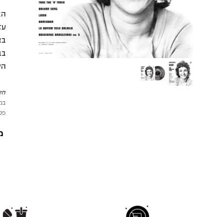
הא
עז
בא
הק
לתש
במי
פטי
מ