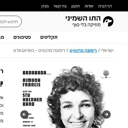
דף הבית
אודות
תקנון
צרו קשר
מגזין
תקליטים
פטיפונים
מג
ישראלי
רימונה פרנסיס
רימונה פרנסיס - באדאבאדא
/
/
רי
אל
וס
מש
מס