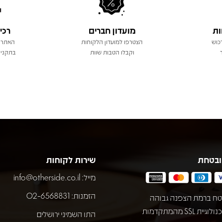
ות
מועדון חברים
רכי
כוש
הצטרפו למועדון הלקוחות
האתר 
וקבלו הטבות שוות
בתקני 
ובטחת
שירות לקוחות
מייל:
info@otherside.co.il
הזמנות: 02-6568831
ח ברמת הצפנה גבוהה
באמצעות טכנולוגיית SSL מהמתקדמות
התו השמיני ירושלים