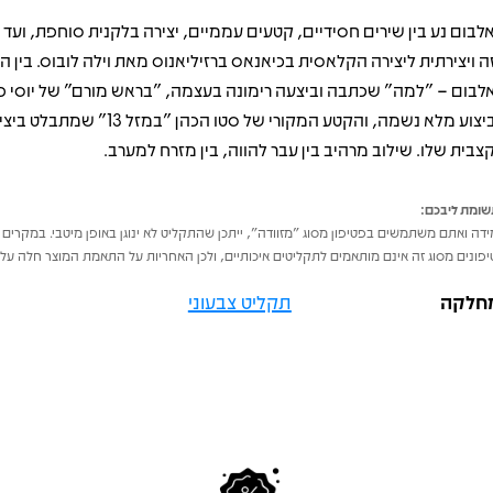
לבום נע בין שירים חסידיים, קטעים עממיים, יצירה בלקנית סוחפת, ועד 
ה ויצירתית ליצירה הקלאסית בכיאנאס ברזיליאנוס מאת וילה לובוס. בין ה
לבום – "למה" שכתבה וביצעה רימונה בעצמה, "בראש מורם" של יוסי פ
בביצוע מלא נשמה, והקטע המקורי של סטו הכהן "במזל 13
צבית שלו. שילוב מרהיב בין עבר להווה, בין מזרח למערב.
ומת ליבכם:
דה ואתם משתמשים בפטיפון מסוג "מזוודה", ייתכן שהתקליט לא ינוגן באופן מיטבי. במקרים 
פונים מסוג זה אינם מותאמים לתקליטים איכותיים, ולכן האחריות על התאמת המוצר חלה על 
חלקה
תקליט צבעוני