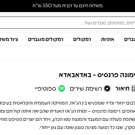
משלוח חינם עד הבית מעל 350 ש״ח
ברים
אזניות
רמקולים
רמקולים מוגברים
ציוד משל
מונה פרנסיס - באדאבאדא
תיאור
רשימת שירים
ספוטיפיי
בום ייחודי ונדיר שמפגיש בין הג’אז, המוזיקה העממית והקלאסית בעיבוד
וחפים. רימונה פרנסיס – זמרת הג’אז האגדית שהביאה איתה קול חם ומד
תפת פעולה עם המעבד והמנצח סטו הכהן, ויחד הם יוצרים פסיפס מוזיק
קרן, שבו כל רצועה מציגה סגנון שונה עם גוון ייחודי.