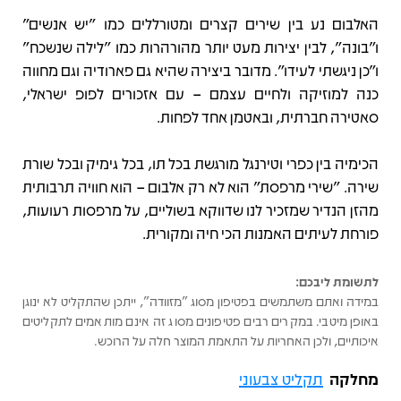
האלבום נע בין שירים קצרים ומטורללים כמו "יש אנשים"
ו"בונה", לבין יצירות מעט יותר מהורהרות כמו "לילה שנשכח"
ו"כן ניגשתי לעידו". מדובר ביצירה שהיא גם פארודיה וגם מחווה
כנה למוזיקה ולחיים עצמם – עם אזכורים לפופ ישראלי,
סאטירה חברתית, ובאטמן אחד לפחות.
הכימיה בין כפרי וטירנגל מורגשת בכל תו, בכל גימיק ובכל שורת
שירה. "שירי מרפסת" הוא לא רק אלבום – הוא חוויה תרבותית
מהזן הנדיר שמזכיר לנו שדווקא בשוליים, על מרפסות רעועות,
פורחת לעיתים האמנות הכי חיה ומקורית.
לתשומת ליבכם:
במידה ואתם משתמשים בפטיפון מסוג "מזוודה", ייתכן שהתקליט לא ינוגן
באופן מיטבי. במקרים רבים פטיפונים מסוג זה אינם מותאמים לתקליטים
איכותיים, ולכן האחריות על התאמת המוצר חלה על הרוכש.
מחלקה
תקליט צבעוני