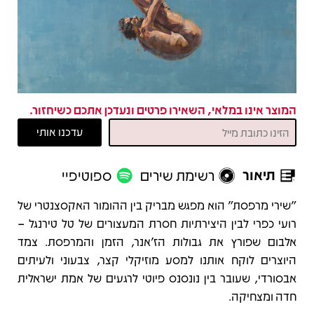
המוצר אינו במלאי, השאירו פרטים ונעדכן אתכם כשיחזור.
תיאור
רשימת שירים
ספוטיפיי
תיאור
"שירי מרפסת" הוא מפגש מבריק בין ההומור האקסצנטרי של
רועי כפרי לבין היצירתיות חסרת המעצורים של טל טירנגל –
אלבום שפורץ את גבולות הז'אנר, הזמן והמרפסת. צמד
היוצרים לוקח אותנו למסע מוזיקלי קצר, צבעוני ולעיתים
אבסורדי, שעובר בין נונסנס פיוטי לרגעים של אמת ישראלית
חדה ומצחיקה.