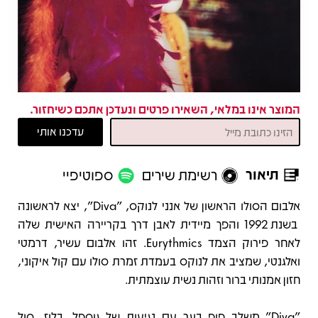
המוצר אינו במלאי, השאירו פרטים ונעדכן אתכם כשיחזור.
תיאור
רשימת שירים
ספוטיפיי
תיאור
אלבום הסולו הראשון של אנני לנוקס, "Diva", יצא לראשונה
בשנת 1992 והפך מיידית לאבן דרך בקריירה האישית שלה
לאחר פירוק הצמד Eurythmics. זהו אלבום עשיר, דרמטי
ואלגנטי, שמציב את לנוקס בעמדת זמרת סולו עם קול איקוני,
חזון אמנותי ברור וזהות נשית עוצמתית.
"Diva" משלב פופ בוגר עם נגיעות של גוספל, בלוז, סול