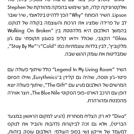
ואלקטרוניקה קלה, תוך שימוש בהפקה מהודקת של Stephen
Lipson. השיר הפותח "Why" הפך ללהיט בינלאומי, שיר שובר
לב על פרידה שמציג את הרכות והעוצמה בקולה של לנוקס.
בהמשך האלבום היא מלהטטת בין "Walking On Broken
Glass" הקצבי, שכולל וידאו קליפ בסגנון תקופתי עם ג'ון
מלקוביץ', לבין בלדות עוצמתיות כמו "Cold" ו־"Stay By Me",
שמבליטות את עומק הרגש שבה.
השיר "Legend In My Living Room" כולל שיתוף פעולה עם
פיטר-ג'ון וטסה, שהיה גם קלידן ב־Eurythmics, ואילו הסיום
המרשים של האלבום מגיע עם "The Gift", שיתוף פעולה יוצא
דופן עם הרכב הארט-פופ הסקוטי The Blue Nile, ויוצר אווירה
מהפנטת ומהורהרת.
"Diva" לא רק הצליח מסחרית (הגיע למקום הראשון במצעד
הבריטי), אלא גם זכה לביקורות נלהבות והוביל את לנוקס
למעמד של אייקון נשי בפופ העולמי. האלבום עוסק בזהות,