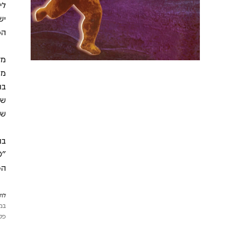
יש
הכ
מד
מפ
בו
שנ
בנ
הס
לתש
במי
פטי