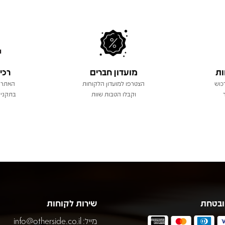
ות
מועדון חברים
רכי
כוש
הצטרפו למועדון הלקוחות
האתר 
וקבלו הטבות שוות
בתקני 
ובטחת
שירות לקוחות
מייל:
info@otherside.co.il