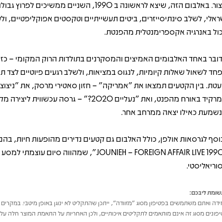
ליצור. באלבום הזה, שיצא לראשונה ב 1990, השניים ממשיכים לפ
ראלי, לשלב סינתיסייזרים, ביטים תעשייתיים וטקסטים אפוקליפטיים, ול
ול באנרגיה אקספרימנטלית מהפנטת.
ובר באחד האלבומים האמיצים והמסקרנים בתולדות הרוק המקומי – כז
חד לשאול שאלות קיומיות, לנגוס במציאות, ולשלב רגעים פיוטיים לצד ת
עטת. בין הקטעים תמצאו את "אמריקה" – חזון סאטירי מרסק, את "ניצוצו
שמרקיד באורח מהפנט, ואת "נעליים 2020?" – גרסה עכשווית ליציר
שמעת כאילו יצאה ממרחב אחר.
וסף לגרסאות אולפן, כולל האלבום גם קטעים נדירים מהופעות חיות, בהם
"JOUNIEH – FOREIGN AFFAIR LIVE 1990", שמהווה סיום עוצמת
וריאליסטי.
ומת ליבכם:
דה ואתם משתמשים בפטיפון מסוג "מזוודה", ייתכן שהתקליט לא ינוגן באופן מיטבי. במקרים 
פונים מסוג זה אינם מותאמים לתקליטים איכותיים, ולכן האחריות על התאמת המוצר חלה על 