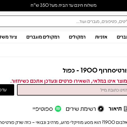
משלוח חינם עד הבית מעל 350 ש״ח
ברים
אזניות
רמקולים
רמקולים מוגברים
ציוד משל
טיסחרוף 1900 - כפול
וצר אינו במלאי, השאירו פרטים ונעדכן אתכם כשיחזור.
תיאור
רשימת שירים
ספוטיפיי
האלבום 1900? הוא מסע מוזיקלי פרוע, מרהיב ונבואי – כזה שרק פורטיסח