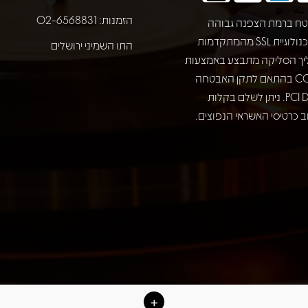
הזמנות: 02-6568831
ח ברמת הצפנה גבוהה
באמצעות טכנולוגיית SSL מהמתקדמות
התו השמיני ירושלים
יך הסליקה מתבצע באמצעות
חברת COMAX בהתאם לתקן האבטחה
המחמיר PCI DSS. ניתן לשלם בקלות
 כרטיסי האשראי הנפוצים.