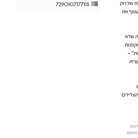
רוץ גבולות של רוק
7290107177115
עטוף את
ה שלא
וקפנות
ת" –
ה מקורית
י למסע הצלילים
רבים
הרוכש.