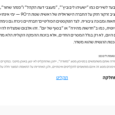
עד לשירים כמו "ישעיהו ליבוביץ’", "מעצבי דעת הקהל" ו"פנתר שחור",
מציב זרקור חזק על החברה הישראלית של ראשית שנות
אות ומבוכה ציבורית. לצד הטקסטים הפוליטיים־חברתיים ניכרת גם נימה
יוטית, כמו ב"חדשות מהירח" או "בסוף של יום". זהו אלבום שמצליח להיות
 היום, לא רק בגלל המסרים החדים, אלא בזכות ההפקה הקולית הלא מ
כנות הרגשית שהוא משדר.
ומת ליבכם:
דה ואתם משתמשים בפטיפון מסוג "מזוודה", ייתכן שהתקליט לא ינוגן באופן מיטבי. במקרים 
פונים מסוג זה אינם מותאמים לתקליטים איכותיים, ולכן האחריות על התאמת המוצר חלה על 
חלקה
תקליט