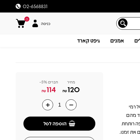
02-6568831
0
כניסה
ים
אמנים
גיפט קארד
מחיר
חברים 5%-
114
120
₪
₪
 של רמי
תיאור
חד מהם
הוספה לסל
פה רותחת
 את זמנו.