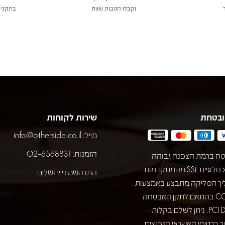
וקבלו הטבות שוות
בתקני 
ובטחת
שירות לקוחות
מייל:
info@otherside.co.il
הזמנות: 02-6568831
ח ברמת הצפנה גבוהה
באמצעות טכנולוגיית SSL מהמתקדמות
התו השמיני ירושלים
יך הסליקה מתבצע באמצעות
חברת COMAX בהתאם לתקן האבטחה
המחמיר PCI DSS. ניתן לשלם בקלות
 כרטיסי האשראי הנפוצים.