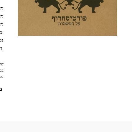
מב
מח
ופ
גם
וה
לתש
במי
פטי
מ