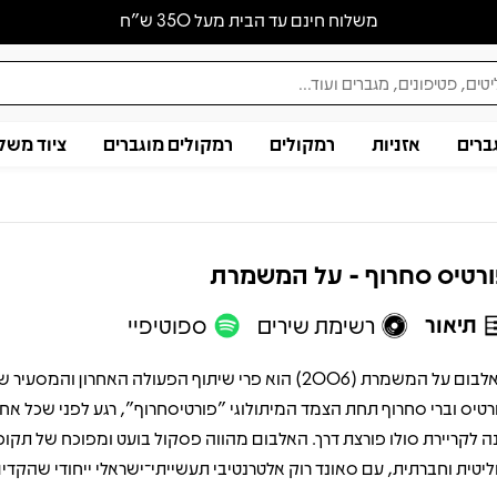
משלוח חינם עד הבית מעל 350 ש״ח
ברים
אזניות
רמקולים
רמקולים מוגברים
ציוד משל
רטיס סחרוף - על המשמרת
תיאור
רשימת שירים
ספוטיפיי
האלבום על המשמרת (2006) הוא פרי שיתוף הפעולה האחרון והמסעיר
רטיס וברי סחרוף תחת הצמד המיתולוגי "פורטיסחרוף", רגע לפני שכל א
ה לקריירת סולו פורצת דרך. האלבום מהווה פסקול בועט ומפוכח של תקו
ליטית וחברתית, עם סאונד רוק אלטרנטיבי תעשייתי־ישראלי ייחודי שהקדים