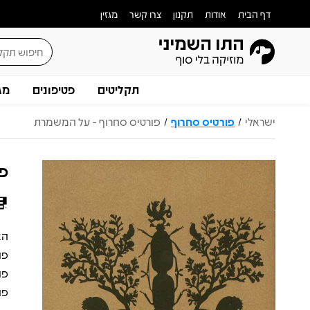
דף הבית
אודות
תקנון
צרו קשר
מגזין
תקליטים
פטיפונים
מג
ישראלי
פורטיס סחרוף
פורטיס סחרוף - על המשמרת
/
/
פו
פו
פנ
פו