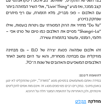
בצד השני של התקליט, "So Fine" מביא פופ דיסקו אנרגטי עם
קצב ממכר, ואז מגיע "Livin' Thing", אולי השיר המזוהה ביותר
עם האלבום – פופ מבריק, מלא תזמורת, עם ריף מיתרים
שנחקק בזיכרון.
"Do Ya" מחזיר את הרוק המסורתי עם גיטרות בועטות, ואילו
"Shangri-La" מסיים את האלבום כמו סיום של סרט אפי –
חלומי, רומנטי, ומעוטר בתזמורת עשירה.
זהו אלבום שמהווה פסגת יצירה של ELO – גם מבחינה
מוזיקלית וגם מבחינה מסחרית, והוא עד היום נחשב לאחד
האלבומים המשפיעים והאהובים של שנות ה־70.
לתשומת ליבכם:
במידה ואתם משתמשים בפטיפון מסוג "מזוודה", ייתכן שהתקליט לא ינוגן
באופן מיטבי. במקרים רבים פטיפונים מסוג זה אינם מותאמים לתקליטים
איכותיים, ולכן האחריות על התאמת המוצר חלה על הרוכש.
מחלקה
תקליט