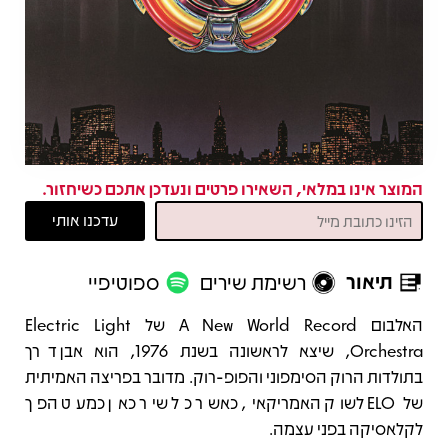
המוצר אינו במלאי, השאירו פרטים ונעדכן אתכם כשיחזור.
תיאור
רשימת שירים
ספוטיפיי
תיאור
האלבום A New World Record של Electric Light
Orchestra, שיצא לראשונה בשנת 1976, הוא אבן דרך
בתולדות הרוק הסימפוני והפופ-רוק. מדובר בפריצה האמיתית
של ELO לשוק האמריקאי, כאשר כל שיר כאן כמעט הפך
לקלאסיקה בפני עצמה.