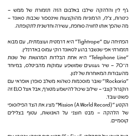
ג'ף לין והלהקה שילבו באלבום הזה תזמורת של ממש –
כינורות, צ’לו, הרמוניות מהוקצעות ואינספור שכבות סאונד –
מה שהפך אותו לחוויה סוחפת, עשירה וחדשנית לתקופתה.
הפתיחה עם "Tightrope" היא דרמטית ועוצמתית, עם מבוא
תזמורתי אפי שנשבר ברגע לסאונד רוקי עמוס באדרנלין.
"Telephone Line" היא אחת הבלדות המרגשות של שנות
ה־70 – שיר געגועים שמושפע עמוקות מהביטלס, במיוחד
מהעבודות המאוחרות של לנון.
"Rockaria!" שובר מוסכמות כשהוא משלב סופרן אופראי עם
רוקנרול קצבי – שילוב שיכול להישמע מטורף, אבל אצל ELO זה
פשוט עובד.
הקטע "Mission (A World Record)" מציג את הצד הפילוסופי
של הלהקה – מבט חוצני על האנושות, עטוף בצלילים
קוסמיים.