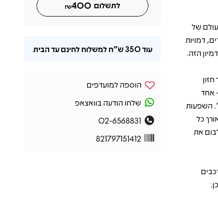
400
לתשלום
₪
עולם של
ם, דמויות
עוד
350 ש"ח
למשלוח לחינם עד הבית
מיון הזה.
ם לתוך חזון
הוספה למועדפים
 להיטים כמו "Can't Get It Out Of My Head" – אחד
שלחו הודעה בוואצאפ
ים המזוהים ביותר עם ELO – ועד לסיום האפי ב־"Eldorado Finale". השפעות
ורך כל
02-6568831
בום את
821797151412
 ההרכבים