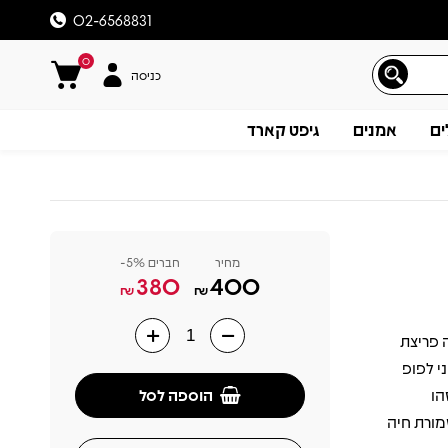
02-6568831
0
כניסה
ים
אמנים
גיפט קארד
מחיר
חברים 5%-
380
400
₪
₪
ב שיצא לראשונה בשנת 1974 ומהווה פריצת
תיאור
ימפוני לפופ
הוספה לסל
הו
מורת חיה