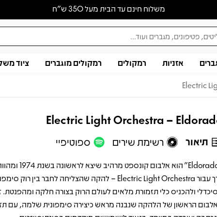
משלוח חינם עד הבית מעל 350 ש״ח
ברים
אזניות
רמקולים
רמקולים מוגברים
ציוד משל
Electric L
Electric Light Orchestra – Eldora
תיאור
רשימת שירים
ספוטיפיי
"Eldorado" הוא אלבום קונספט מרהי
דרך עבור Electric Light Orchestra – להקה שהצליחה לחבר בין רוק ס
יכדלי ולהכניס כלי תזמורת מלאים לעולם הרוק בצורה חלקה ומהפנטת. ז
לבום הראשון של הלהקה שנבנה מראש כיצירה סימפונית שלמה, עם תז