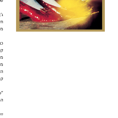
שנ
ג'
חל
מי
מב
הד
קס
המוביל
לתש