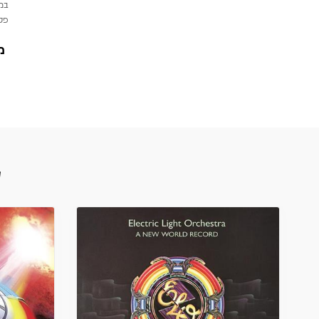
במי
פטי
מ
ע