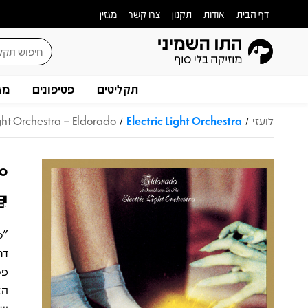
דף הבית
אודות
תקנון
צרו קשר
מגזין
תקליטים
פטיפונים
מג
לועזי
Electric Light Orchestra
ight Orchestra – Eldorado
/
/
do
פס
הא