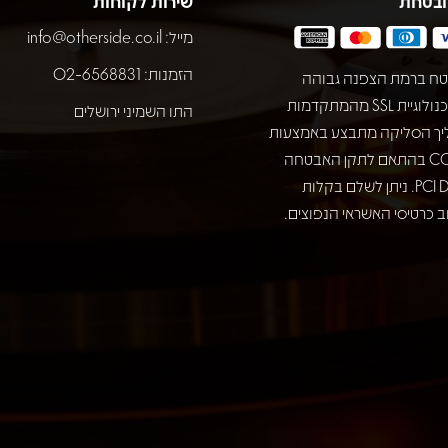
ובטחת
שירות לקוחות
מייל:
info@otherside.co.il
הזמנות: 02-6568831
ח ברמת הצפנה גבוהה
באמצעות טכנולוגיית SSL מהמתקדמות
התו השמיני ירושלים
יך הסליקה מתבצע באמצעות
חברת COMAX בהתאם לתקן האבטחה
המחמיר PCI DSS. ניתן לשלם בקלות
 כרטיסי האשראי הנפוצים.