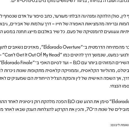
כתבה ועובדה במיוחד, בניגוד לשימושים מוקדמים בסינתיסייזרים.
ף לין, סולן הלהקה ומנהיגה הבלתי מעורער, כתב סיפור על אדם שנסחף ל
ומות ובריחה מהמציאות האפורה של חייו – דרך עולמות של אבירים, גיבורי
תיות וגעגועים לרומנטיקה של פעם. כל שיר באלבום מייצג תחנה במסע הד
כבר מהפתיחה הדרמטית ב־"Eldorado Overture", מאזינים נשאבי
קולנועי כמעט, שנמשך דרך
מהשיר
יטלס, מהוליווד הקלאסית, וממוזיקה קלאסית מתקופות שונות ניכרות לא
רך, אך השפה האישית של לין והפקת הצליל הייחודית הם שמעניקים לאל
מו הנצחי.
"Eldorado" סימן את הרגע שבו ELO הפכה מלהקת רוק ניסיונית לאחד
ים של שנות ה־70, והכין את הקרקע להצלחות הענק שבאו לאחר מכן.
ומת ליבכם: