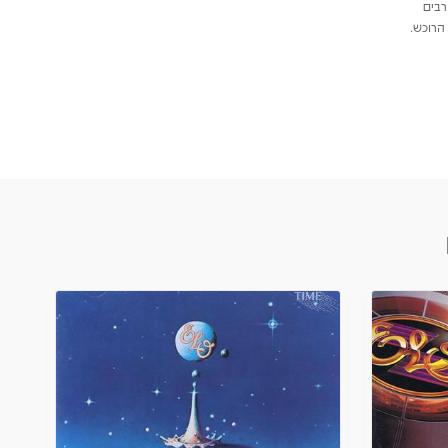
רבים
הרוכש.
f