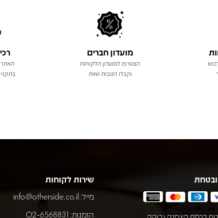
ות
מועדון חברים
רכי
כוש
הצטרפו למועדון הלקוחות
האתר 
וקבלו הטבות שוות
בתקני 
ובטחת
שירות לקוחות
מייל:
info@otherside.co.il
הזמנות: 02-6568831
ח ברמת הצפנה גבוהה