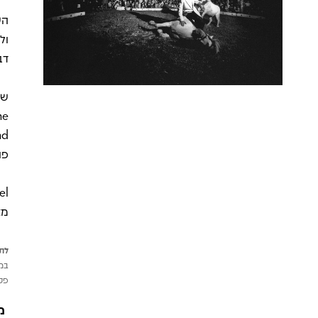
ול
דב
פו
מצ
לתש
במי
פטי
מ