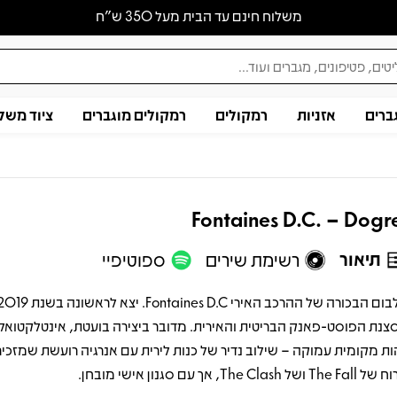
משלוח חינם עד הבית מעל 350 ש״ח
ברים
אזניות
רמקולים
רמקולים מוגברים
ציוד משל
Fontaines D.C. – Dogr
תיאור
רשימת שירים
ספוטיפיי
צנת הפוסט-פאנק הבריטית והאירית. מדובר ביצירה בועטת, אינטלקטואל
ות מקומית עמוקה – שילוב נדיר של כנות לירית עם אנרגיה רועשת שמזכי
The  ושל The Clash, אך עם סגנון אישי מובחן.