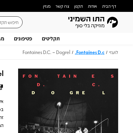
דף הבית
אודות
תקנון
צרו קשר
מגזין
תקליטים
פטיפונים
מג
לועזי
Fontaines D.c.
Fontaines D.C. – Dogrel
/
/
el
בס
זה
הרוח של Fall