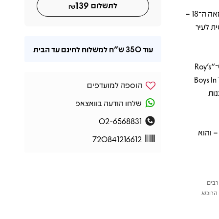
139
לתשלום
₪
השם Dogrel מתייחס לסגנון שירה עממי וישיר שהיה מקובל בדבלין של המאה ה־18 –
ית לעיר
עוד
350 ש"ח
למשלוח לחינם עד הבית
שירים כמו “Big” ו־“Too Real” פותחים באגרוף של עוצמה ועצבים, בעוד ש־“Roy’s
 מגלים את הצד המלנכולי יותר של ההרכב. “Boys In The
הוספה למועדפים
נות
שלחו הודעה בוואצאפ
02-6568831
– והוא
720841216612
רבים
הרוכש.