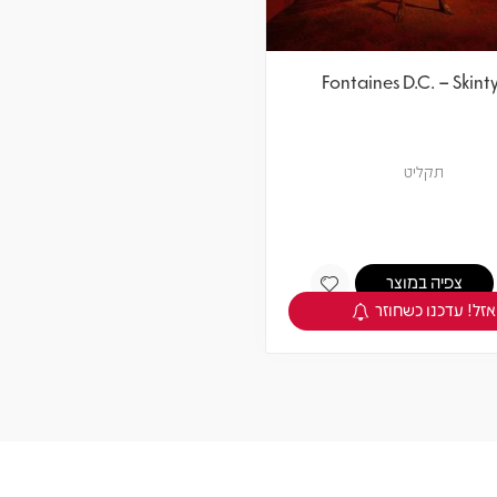
Fontaines D.C. – Skinty
תקליט
צפיה במוצר
אזל! עדכנו כשחוזר