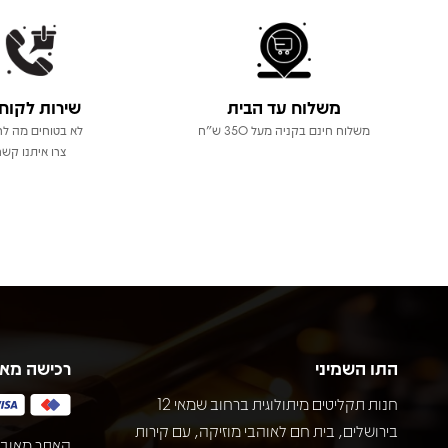
משלוח עד הבית
שירות לקוח
משלוח חינם בקניה מעל 350 ש"ח
לא בטוחים מה לר
צרו איתנו קשר
התו השמיני
רכישה מא
חנות תקליטים מיתולוגית ברחוב שמאי 12
בירושלים, בית חם לאוהבי מוזיקה, עם קירות
האתר מאובט