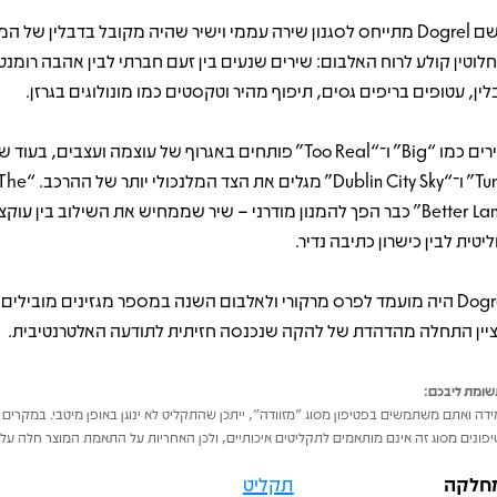
חלוטין קולע לרוח האלבום: שירים שנעים בין זעם חברתי לבין אהבה רומנט
לין, עטופים בריפים גסים, תיפוף מהיר וטקסטים כמו מונולוגים בגרזן.
Tune” ו־“Dublin City Sky”
Better Land” כבר הפך להמנון מודרני – שיר שממחיש את השילוב בין עוקצ
ליטית לבין כישרון כתיבה נדיר.
Dogrel היה מועמד לפרס מרקורי ולאלבום השנה במספר מגזינים מובילים 
יין התחלה מהדהדת של להקה שנכנסה חזיתית לתודעה האלטרנטיבית.
ומת ליבכם:
דה ואתם משתמשים בפטיפון מסוג "מזוודה", ייתכן שהתקליט לא ינוגן באופן מיטבי. במקרים 
פונים מסוג זה אינם מותאמים לתקליטים איכותיים, ולכן האחריות על התאמת המוצר חלה על 
חלקה
תקליט