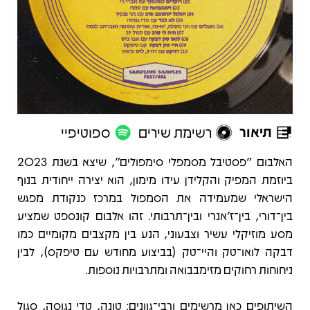
תיאור
רשימת שירים
ספוטיפיי
תיאור
האלבום "פסטיבל מסמפלי סימפולים", שיצא בשנת 2023
ביוזמת המפיק והקלידן עידו מימון, הוא יצירה ייחודית בנוף
הישראלי שמעמידה את הסמפול במרכז כנקודת מפגש
בין־דורי, בין־ז’אנרי ובין־תרבותי. זהו אלבום קונספט שמציע
מסע מוזיקלי עשיר וצבעוני, הנע בין מקצבים מקומיים כמו
דבקה לואו־טק והיי־טק (בביצוע מחודש עם טיפקס), לבין
ניחוחות רחוקים מזימבבואה ומתרבויות נוספות.
השיתופים כאן מרשימים ורבי־גוונים: טונה, טדי נגוסה, סגול