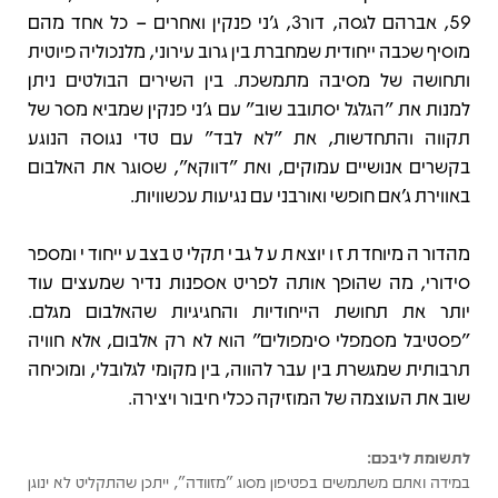
59, אברהם לגסה, דור3, ג’ני פנקין ואחרים – כל אחד מהם
מוסיף שכבה ייחודית שמחברת בין גרוב עירוני, מלנכוליה פיוטית
ותחושה של מסיבה מתמשכת. בין השירים הבולטים ניתן
למנות את "הגלגל יסתובב שוב" עם ג’ני פנקין שמביא מסר של
תקווה והתחדשות, את "לא לבד" עם טדי נגוסה הנוגע
בקשרים אנושיים עמוקים, ואת "דווקא", שסוגר את האלבום
באווירת ג’אם חופשי ואורבני עם נגיעות עכשוויות.
מהדורה מיוחדת זו יוצאת על גבי תקליט בצבע ייחודי ומספר
סידורי, מה שהופך אותה לפריט אספנות נדיר שמעצים עוד
יותר את תחושת הייחודיות והחגיגיות שהאלבום מגלם.
"פסטיבל מסמפלי סימפולים" הוא לא רק אלבום, אלא חוויה
תרבותית שמגשרת בין עבר להווה, בין מקומי לגלובלי, ומוכיחה
שוב את העוצמה של המוזיקה ככלי חיבור ויצירה.
לתשומת ליבכם:
במידה ואתם משתמשים בפטיפון מסוג "מזוודה", ייתכן שהתקליט לא ינוגן