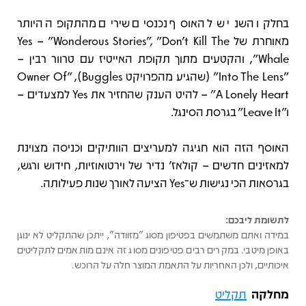
בחלקו השני של האוסף נכנסים שירים מהתקופה היותר
מאוחרת של Yes – "Wonderous Stories", "Don't Kill The
Whale", והקטעים מתוך תקופת האייטיז עם טרוור רבין –
"Into The Lens" (שהגיע מהפרויקט Buggles), "Owner Of
A Lonely Heart" – להיט הענק שהחזיר את Yes למצעדים –
ו"Leave It" בגרסת הסינגל.
האוסף הזה הוא חגיגה למעריצים הוותיקים וכניסה מצוינת
למאזינים חדשים – קולאז' נדיר של וירטואוזיות, חידוש ורגש,
בגרסאות הכי נגישות ש־Yes הציעה לאורך שנות פעילותה.
לתשומת ליבכם:
במידה ואתם משתמשים בפטיפון מסוג "מזוודה", ייתכן שהתקליט לא ינוגן
באופן מיטבי. במקרים רבים פטיפונים מסוג זה אינם מותאמים לתקליטים
איכותיים, ולכן האחריות על התאמת המוצר חלה על הרוכש.
מחלקה
תקליט