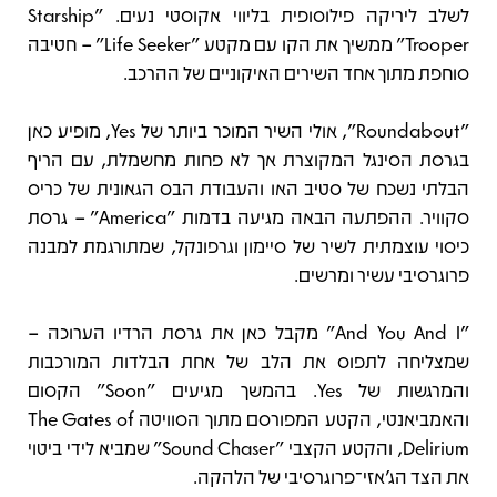
לשלב ליריקה פילוסופית בליווי אקוסטי נעים. "Starship
Trooper" ממשיך את הקו עם מקטע "Life Seeker" – חטיבה
סוחפת מתוך אחד השירים האיקוניים של ההרכב.
"Roundabout", אולי השיר המוכר ביותר של Yes, מופיע כאן
בגרסת הסינגל המקוצרת אך לא פחות מחשמלת, עם הריף
הבלתי נשכח של סטיב האו והעבודת הבס הגאונית של כריס
סקוויר. ההפתעה הבאה מגיעה בדמות "America" – גרסת
כיסוי עוצמתית לשיר של סיימון וגרפונקל, שמתורגמת למבנה
פרוגרסיבי עשיר ומרשים.
"And You And I" מקבל כאן את גרסת הרדיו הערוכה –
שמצליחה לתפוס את הלב של אחת הבלדות המורכבות
והמרגשות של Yes. בהמשך מגיעים "Soon" הקסום
והאמביאנטי, הקטע המפורסם מתוך הסוויטה The Gates of
Delirium, והקטע הקצבי "Sound Chaser" שמביא לידי ביטוי
את הצד הג'אזי־פרוגרסיבי של הלהקה.