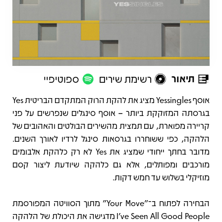
תיאור
רשימת שירים
ספוטיפיי
תיאור
אוסף Yessingles מציג את להקת הרוק המתקדם הבריטית Yes
בגרסתה המזוקקת ביותר – אוסף סינגלים שנפרשים על פני
קריירה מפוארת, עם תמצית מהשירים הבולטים והאהובים של
הלהקה, כפי ששוחררו בגרסאות סינגל לרדיו לאורך השנים.
מדובר בחתך ייחודי שמציג את Yes לא רק כלהקת אלבומים
מורכבים ומפותלים, אלא גם כלהקה שיודעת ליצור קסם
מוזיקלי בשלוש עד חמש דקות.
הבחירה לפתוח ב־"Your Move" מתוך הסוויטה המפורסמת
I've Seen All Good People מדגישה את היכולת של הלהקה