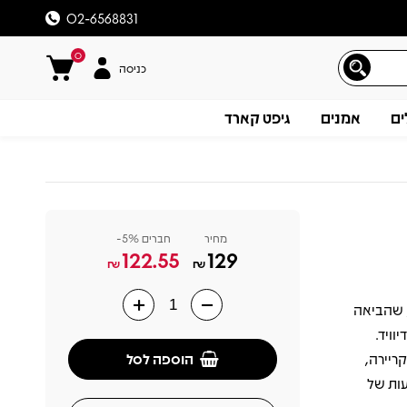
02-6568831
0
כניסה
ים
אמנים
גיפט קארד
מחיר
חברים 5%-
122.55
129
₪
₪
אה ה־20 – דיון וורוויק, שהביאה
תיאור
ויד.
הוספה לסל
הקריירה,
עות של