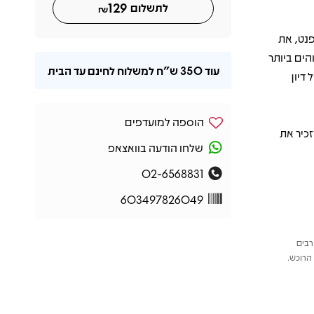
129
לתשלום
₪
דתי המהפנט, את
חד הביצועים המזוהים ביותר
עוד
350 ש"ח
למשלוח לחינם עד הבית
ל דיון
הוספה למועדפים
כיר את
שלחו הודעה בוואצאפ
02-6568831
603497826049
רבים
הרוכש.