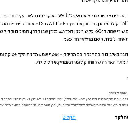
מה ומוזיקת פופ קלאסית.
בין השירים אפשר למצוא את Walk On By האיקוני עם הליווי הקלי
Alfie הקולנועי והרך, וכמובן את I Say A Little Prayer – א
עם שירי שנות ה־60. כל שיר כאן לוכד רגע בזמן שבו הלחן, המילים והקול ש
אחדו ליצירת קסם מוזיקלי חד-פעמי.
ובר באלבום חובה לכל חובב מוזיקה – אוסף שמשמר את הקלאסיקה ומז
ומתה האדירה של וורוויק לזמר האמריקאי הפופולרי.
ומת ליבכם:
דה ואתם משתמשים בפטיפון מסוג "מזוודה", ייתכן שהתקליט לא ינוגן באופן מיטבי. במקרים 
פונים מסוג זה אינם מותאמים לתקליטים איכותיים, ולכן האחריות על התאמת המוצר חלה על 
חלקה
תקליט