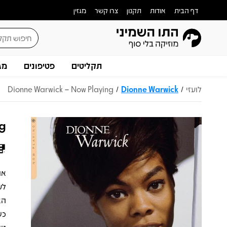
דף הבית
אודות
תקנון
צרו קשר
מגזין
תקליטים
פטיפונים
מג
לועזי
Dionne Warwick
Dionne Warwick – Now Playing
/
/
ng
לע
כש