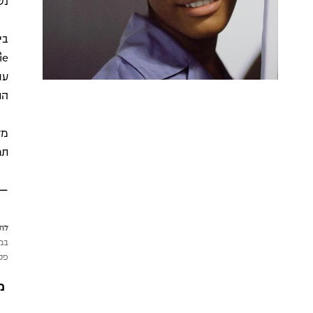
נש
הת
מד
תר
—
לתש
במי
פטי
מ