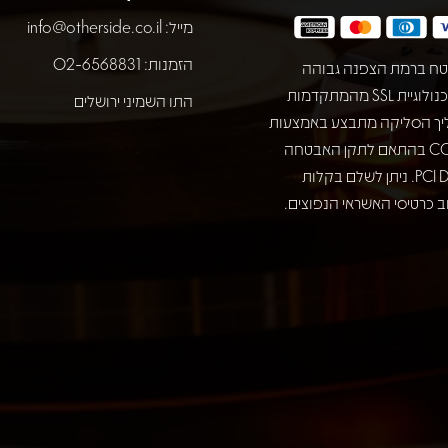
מייל:
info@otherside.co.il
הזמנות: 02-6568831
ח ברמת הצפנה גבוהה
באמצעות טכנולוגיית SSL מהמתקדמות
התו השמיני ירושלים
יך הסליקה מתבצע באמצעות
חברת COMAX בהתאם לתקן האבטחה
המחמיר PCI DSS. ניתן לשלם בקלות
 כרטיסי האשראי הנפוצים.