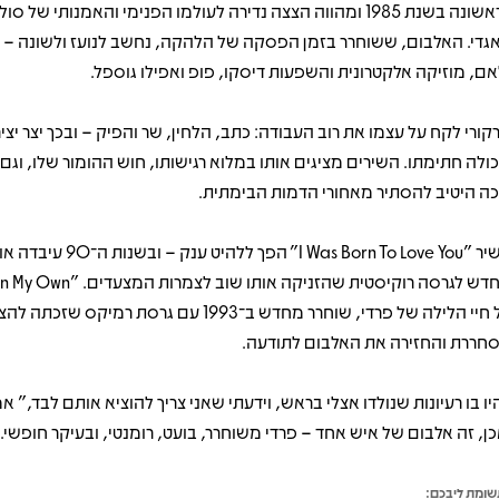
לראשונה בשנת 1985 ומהווה הצצה נדירה לעולמו הפנימי והאמנותי של סולן
גדי. האלבום, ששוחרר בזמן הפסקה של הלהקה, נחשב לנועז ולשונה – 
אם, מוזיקה אלקטרונית והשפעות דיסקו, פופ ואפילו גוספל.
קורי לקח על עצמו את רוב העבודה: כתב, הלחין, שר והפיק – ובכך יצר יצי
ולה חתימתו. השירים מציגים אותו במלוא רגישותו, חוש ההומור שלו, וגם
ה היטיב להסתיר מאחורי הדמות הבימתית.
השיר "I Was Born To Love You" הפך ללהיט ענק
על חיי הלילה של פרדי, שוחרר מחדש ב־1993 עם גרסת רמיקס שזכ
חררת והחזירה את האלבום לתודעה.
יו בו רעיונות שנולדו אצלי בראש, וידעתי שאני צריך להוציא אותם לבד," אמ
כן, זה אלבום של איש אחד – פרדי משוחרר, בועט, רומנטי, ובעיקר חופשי.
ומת ליבכם: