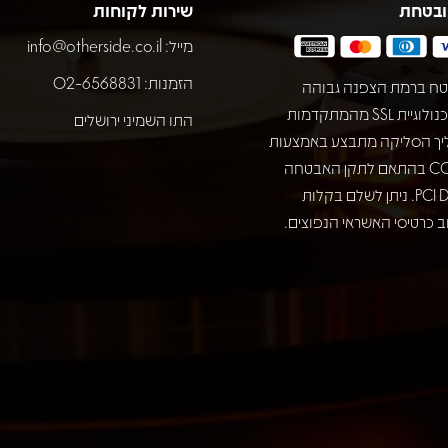
ובטחת
שירות לקוחות
מייל:
info@otherside.co.il
הזמנות: 02-6568831
ח ברמת הצפנה גבוהה
באמצעות טכנולוגיית SSL מהמתקדמות
התו השמיני ירושלים
יך הסליקה מתבצע באמצעות
חברת COMAX בהתאם לתקן האבטחה
המחמיר PCI DSS. ניתן לשלם בקלות
 כרטיסי האשראי הנפוצים.