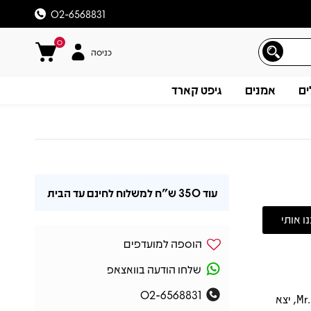
02-6568831
0
כניסה
ים
אמנים
גיפט קארד
עוד
350 ש"ח
למשלוח לחינם עד הבית
הוספה למועדפים
שלחו הודעה בוואצאפ
02-6568831
אלבום הסולו הראשון והיחיד של פרדי מרקורי שיצא בעודו בחיים, Mr. Bad Guy, יצא
תיאור