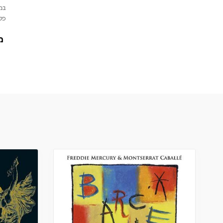
במי
פטי
מ