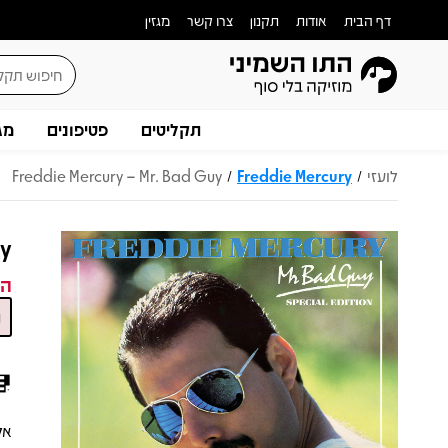
דף הבית
אודות
תקנון
צרו קשר
מגזין
תקליטים
פטיפונים
מג
לועזי
Freddie Mercury
Freddie Mercury – Mr. Bad Guy
/
/
uy
המ