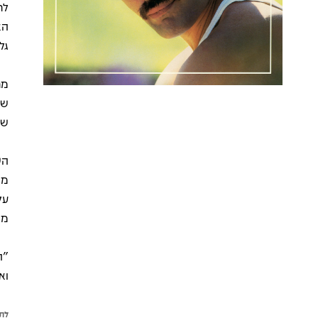
הא
גל
מר
שכ
שכ
מס
"ה
וא
לתש