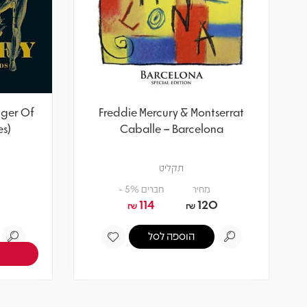
nger Of
Freddie Mercury & Montserrat
es)
Caballe – Barcelona
תקליט
מחיר
חברים 5% -
114
120
₪
₪
הוספה לסל