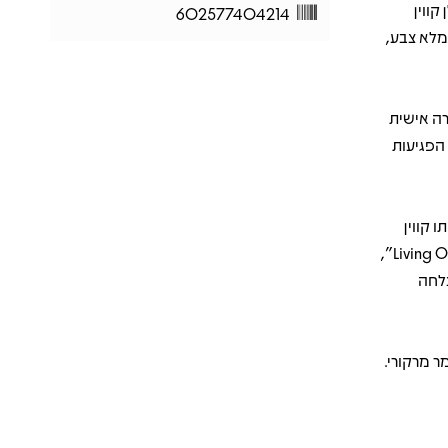
 קווין
602577404214
מלא צבע,
רה אישית
 הפגיעות
 – ובשנות ה־90 עיבדה אותו קווין
מחדש לגרסה רוקיסטית שהזניקה אותו שוב לצמרות המצעדים. "Living On My Own",
תה להצלחה
ר מרקורי.