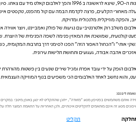
שנות ה-90, שיצא לראשונה ב 1996 והפך לאלבום קאלט מיד עם צאתו
לה מאחורי הקלעים, פרצה לקדמת הבמה עם קול מהפנט, טקסטים אישי
ב, והפקה מוזיקלית מלנכולית ומדויקת.
לבום משלב רוק אלטרנטיבי עם נגיעות של פולק ואמביינט, ויוצר אווירה אי
עט קולנועית, שמושכת את המאזין פנימה לשפה הפנימית של היוצרת. שי
שקי אותי" ו"הכחול האפור הזה" הפכו לסימני דרך בתרבות המקומית, כ
זכרים אהבה אבודה, געגועים ותחושת תלישות עירונית.
לבום הופק על ידי עובד אפרת ומכיל שירים שנעים בין פשטות מהורהרת ל
עט, והוא נחשב לאחד האלבומים הכי משפיעים בנוף המוזיקה העצמאית 
ומת ליבכם:
דה ואתם משתמשים בפטיפון מסוג "מזוודה", ייתכן שהתקליט לא ינוגן באופן מיטבי. במקרים 
פונים מסוג זה אינם מותאמים לתקליטים איכותיים, ולכן האחריות על התאמת המוצר חלה על 
חלקה
תקליט