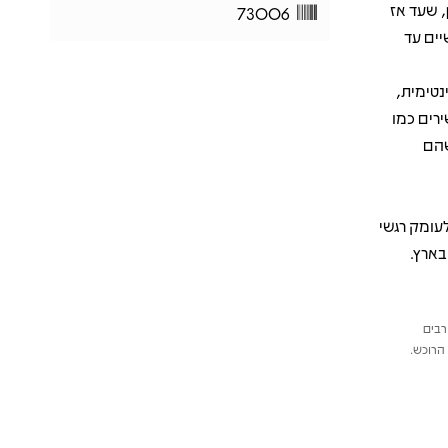
. סיון, שעד אז
73006
ים עד
נטימית,
רים כמו
שהם
עומק רגשי
בארץ.
רבים
הרוכש.