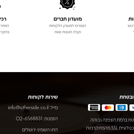
ות
מועדון חברים
רכי
כוש
הצטרפו למועדון הלקוחות
האתר 
וקבלו הטבות שוות
בתקני 
ובטחת
שירות לקוחות
מייל:
info@otherside.co.il
הזמנות: 02-6568831
ח ברמת הצפנה גבוהה
באמצעות טכנולוגיית SSL מהמתקדמות
התו השמיני ירושלים