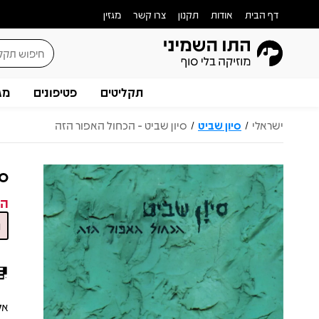
דף הבית
אודות
תקנון
צרו קשר
מגזין
תקליטים
פטיפונים
מג
ישראלי
סיון שביט
סיון שביט - הכחול האפור הזה
/
/
סי
המ
אל