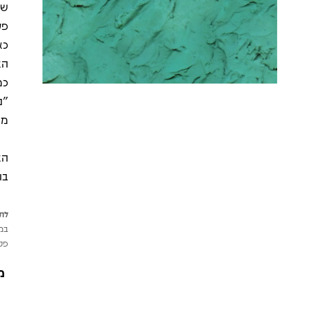
פע
כא
הא
כמ
"נ
מא
הא
בו
לתש
במי
פטי
מ