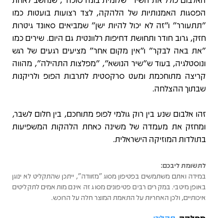
הפסגות האמנותיות של הלהקה, לצד רצועות בועטות כמו
"תתעורר" ו"זה לא יכול להיות ישן" שמביאים סאונד גיטרות
חזק, גרוב חודר ותחושת דחיפות רלוונטית גם היום. שירים כמו
"את באה לבקר" ו"אין מקום אחר" מציעים רגעים של רגש
ונוסטלגיה, בעוד ש"שיר הנושא", "מפלצות התהילה", מהווה
קריצה מתוחכמת ומעט סרקסטית לתרבות הפופ ולריקנות
שבתוך ההצלחה.
זהו אלבום שנע בין רוק גולמי לפופ מתוחכם, בין חלום לשבר,
ומחזק את מעמדה של משינה כאחת הלהקות המשפיעות
בתולדות המוזיקה הישראלית.
לתשומת ליבכם:
במידה ואתם משתמשים בפטיפון מסוג "מזוודה", ייתכן שהתקליט לא ינוגן
באופן מיטבי. במקרים רבים פטיפונים מסוג זה אינם מותאמים לתקליטים
איכותיים, ולכן האחריות על התאמת המוצר חלה על הרוכש.