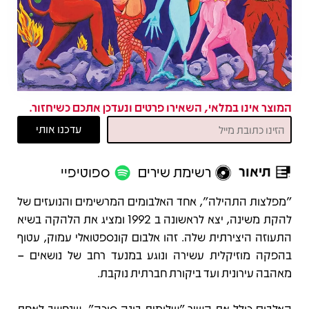
המוצר אינו במלאי, השאירו פרטים ונעדכן אתכם כשיחזור.
תיאור
רשימת שירים
ספוטיפיי
תיאור
"מפלצות התהילה", אחד האלבומים המרשימים והנועזים של
להקת משינה, יצא לראשונה ב 1992 ומציג את הלהקה בשיא
התעוזה היצירתית שלה. זהו אלבום קונספטואלי עמוק, עטוף
בהפקה מוזיקלית עשירה ונוגע במנעד רחב של נושאים –
מאהבה עירונית ועד ביקורת חברתית נוקבת.
האלבום כולל את השיר "שלומית בונה סוכה", שנחשב לאחת