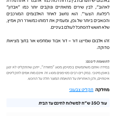
באלבום יש תערובת בין בלדות רכות כמו "אהבנו" ו"אתה נולדת
לאהוב", לבין שירים מחאתיים ונוקבים יותר כמו "אבדון"
ו"פלוגת הצער". הוא נחשב לאחד האלבומים המורכבים
והכואבים ביותר של גפן, ומעמיק את דמותו כמשורר רוק אמיץ,
שלא חושש להסתכל לעולם בעיניים.
זהו אלבום שמייצג דור – דור אבוד שמחפש אור בתוך מציאות
סדוקה.
לתשומת ליבכם:
במידה ואתם משתמשים בפטיפון מסוג "מזוודה", ייתכן שהתקליט לא ינוגן
באופן מיטבי. במקרים רבים פטיפונים מסוג זה אינם מותאמים לתקליטים
איכותיים, ולכן האחריות על התאמת המוצר חלה על הרוכש.
מחלקה
תקליט צבעוני
עוד
350 ש"ח
למשלוח לחינם עד הבית