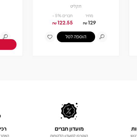
תקליט
תקליט
מחיר
חברים 5% -
122.55
129
₪
₪
הוספה לסל
צפיה במוצר
אזל! עדכנו כשחוזר
ות
מועדון חברים
רכי
כוש
הצטרפו למועדון הלקוחות
האתר 