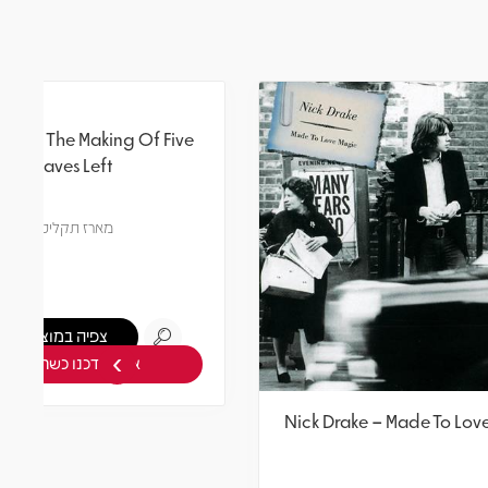
›
Nick Drake – The Making Of Five
Nick D
Leaves Left