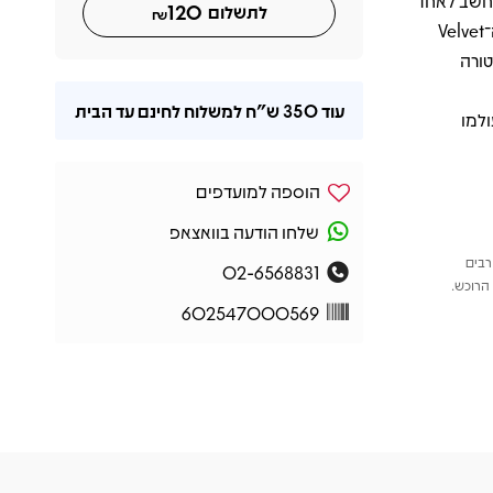
Pink " הצלול והנבואי, ואת "Northern Sky" שנחשב לאחד
120
לתשלום
₪
משירי האהבה היפים בכל הזמנים. נוכחותם של מוזיקאים כמו ג'ון קייל (מה־Velvet
סטורה
עוד
350 ש"ח
למשלוח לחינם עד הבית
ולמו
הוספה למועדפים
שלחו הודעה בוואצאפ
רבים
02-6568831
הרוכש.
602547000569