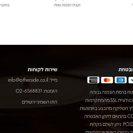
וקבלו הטבות שוות
בתקני 
ובטחת
שירות לקוחות
מייל:
info@otherside.co.il
הזמנות: 02-6568831
ח ברמת הצפנה גבוהה
באמצעות טכנולוגיית SSL מהמתקדמות
התו השמיני ירושלים
יך הסליקה מתבצע באמצעות
חברת COMAX בהתאם לתקן האבטחה
המחמיר PCI DSS. ניתן לשלם בקלות
 כרטיסי האשראי הנפוצים.