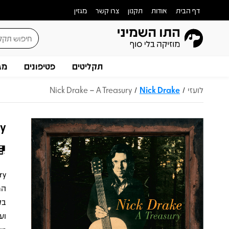
דף הבית
אודות
תקנון
צרו קשר
מגזין
תקליטים
פטיפונים
מג
לועזי
Nick Drake
Nick Drake – A Treasury
/
/
ry
המ
בק