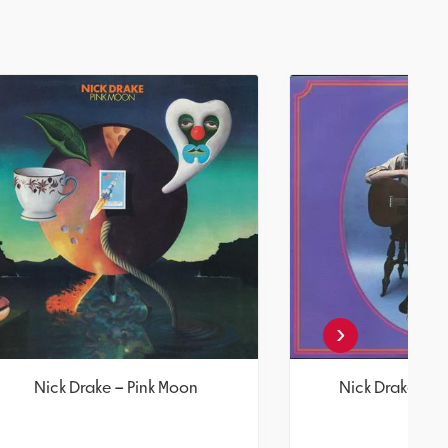
‹
s Left
Nick Drake – Pink Moon