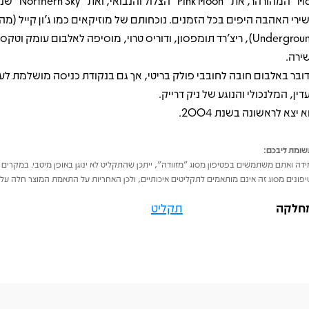
Man" המהורהר, את "Moon
Underground), ריצ'רד תומפסון, ודוריס טרוי, מוסיפה לאלבום עומק וטק
ירה.
ובר באלבום חובה לחובבי פולק בריטי, אך גם בנקודת כניסה מושלמת לע
דין, המלנכולי והנוגע של ניק דרייק.
 יצא לראשונה בשנת 2004.
ומת ליבכם:
דה ואתם משתמשים בפטיפון מסוג "מזוודה", ייתכן שהתקליט לא ינוגן באופן מיטבי. במקרים 
פונים מסוג זה אינם מותאמים לתקליטים איכותיים, ולכן האחריות על התאמת המוצר חלה על 
חלקה
תקליט