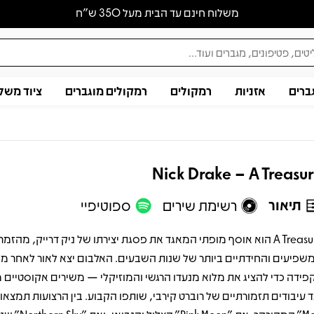
משלוח חינם עד הבית מעל 350 ש״ח
ברים
אזניות
רמקולים
רמקולים מוגברים
ציוד משל
Nick Drake – A Treasu
תיאור
רשימת שירים
ספוטיפיי
A Treasury הוא אוסף מופתי המאגד את פסגת יצירתו של ניק דרייק, מהז
שפיעים והחידתיים ביותר של שנות השבעים. האלבום יצא לאור לאחר מות
פידה כדי להציג את מלוא מנעדו הרגשי והמוזיקלי — משירים אקוסטיים