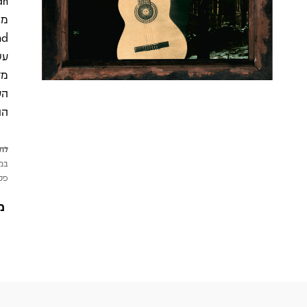
עש
מד
הע
הוא
לתש
במי
פטי
מ