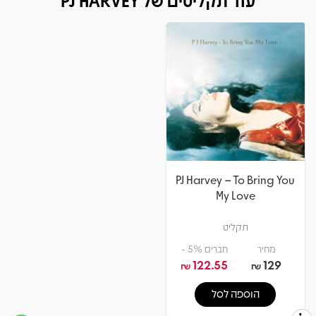
עוד תקליטים של PJ HARVEY
PJ Harvey – To Bring You
My Love
תקליט
מחיר
חברים 5% -
122.55
129
₪
₪
הוספה לסל