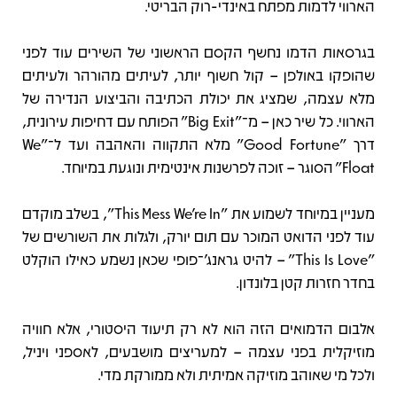
הארווי לדמות מפתח באינדי-רוק הבריטי.
בגרסאות הדמו נחשף הקסם הראשוני של השירים עוד לפני
שהופקו באולפן – קול חשוף יותר, לעיתים מהורהר ולעיתים
מלא עצמה, שמציג את יכולת הכתיבה והביצוע הנדירה של
הארווי. כל שיר כאן – מ־"Big Exit" הפותח עם דחיפות עירונית,
דרך "Good Fortune" מלא התקווה והאהבה ועד ל־"We
Float" הסוגר – זוכה לפרשנות אינטימית ונוגעת במיוחד.
מעניין במיוחד לשמוע את "This Mess We're In", בשלב מוקדם
עוד לפני הדואט המוכר עם תום יורק, ולגלות את השורשים של
"This Is Love" – להיט גראנג'־פופי שכאן נשמע כאילו הוקלט
בחדר חזרות קטן בלונדון.
אלבום הדמואים הזה הוא לא רק תיעוד היסטורי, אלא חוויה
מוזיקלית בפני עצמה – למעריצים מושבעים, לאספני ויניל,
ולכל מי שאוהב מוזיקה אמיתית ולא ממורקת מדי.