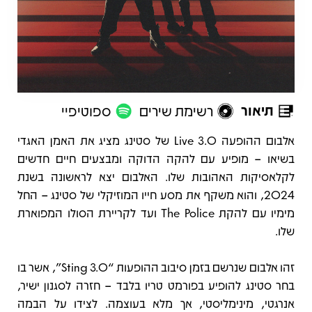
תיאור
רשימת שירים
ספוטיפיי
תיאור
אלבום ההופעה 3.0 Live של סטינג מציג את האמן האגדי
בשיאו – מופיע עם להקה הדוקה ומבצעים חיים חדשים
לקלאסיקות האהובות שלו. האלבום יצא לראשונה בשנת
2024, והוא משקף את מסע חייו המוזיקלי של סטינג – החל
מימיו עם להקת The Police ועד לקריירת הסולו המפוארת
שלו.
זהו אלבום שנרשם בזמן סיבוב ההופעות “Sting 3.0”, אשר בו
בחר סטינג להופיע בפורמט טריו בלבד – חזרה לסגנון ישיר,
אנרגטי, מינימליסטי, אך מלא בעוצמה. לצידו על הבמה