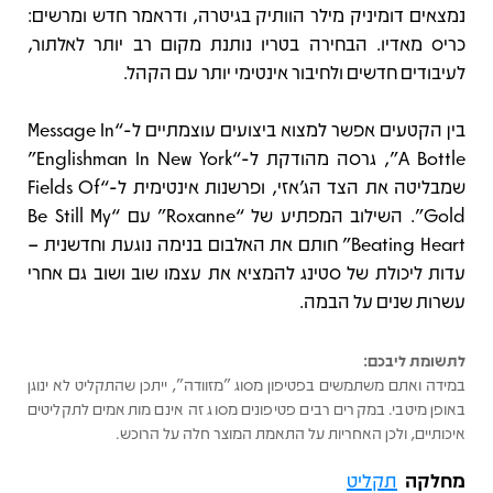
נמצאים דומיניק מילר הוותיק בגיטרה, ודראמר חדש ומרשים:
כריס מאדיו. הבחירה בטריו נותנת מקום רב יותר לאלתור,
לעיבודים חדשים ולחיבור אינטימי יותר עם הקהל.
בין הקטעים אפשר למצוא ביצועים עוצמתיים ל-“Message In
A Bottle”, גרסה מהודקת ל-“Englishman In New York”
שמבליטה את הצד הג'אזי, ופרשנות אינטימית ל-“Fields Of
Gold”. השילוב המפתיע של “Roxanne” עם “Be Still My
Beating Heart” חותם את האלבום בנימה נוגעת וחדשנית –
עדות ליכולת של סטינג להמציא את עצמו שוב ושוב גם אחרי
עשרות שנים על הבמה.
לתשומת ליבכם:
במידה ואתם משתמשים בפטיפון מסוג "מזוודה", ייתכן שהתקליט לא ינוגן
באופן מיטבי. במקרים רבים פטיפונים מסוג זה אינם מותאמים לתקליטים
איכותיים, ולכן האחריות על התאמת המוצר חלה על הרוכש.
מחלקה
תקליט