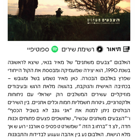
תיאור
רשימת שירים
ספוטיפיי
תיאור
האלבום "צבעים משתנים" של מאיר בנאי, שיצא לראשונה
בשנת 1990, הוא יצירה שמעמיקה ומבססת את הקול הייחודי
שפרץ באלבום הבכורה. כאן מאיר נשמע בשל ומגובש –
בכתיבה האישית והנוקבת, בהגשה מלאת הרגש ובעיבודים
מוזיקליים עשירים המשלבים רוק ישראלי עם ניחוחות
אלקטרוניים, גיטרות חשמליות חמות וכלים אתניים. בין השירים
הבולטים ניתן למנות את "אני גונב לא בשביל הכסף"
ו־"הצבעים משתנים עכשיו", שחושפים פצעים פתוחים וכנות
חדה, לצד "ברחוב הזה" שמשרטט פסיפס אורבני רועש אך
מלא רגישות. האלבום נע בין אהבה וגעגוע לבדידות והתבוננות