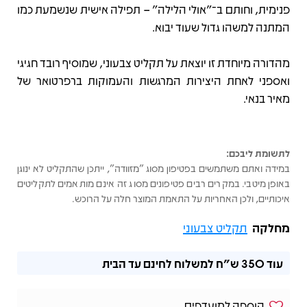
פנימית, וחותם ב־"אולי הלילה" – תפילה אישית שנשמעת כמו
המתנה למשהו גדול שעוד יבוא.
מהדורה מיוחדת זו יוצאת על תקליט צבעוני, שמוסיף רובד חגיגי
ואספני לאחת היצירות המרגשות והעמוקות ברפרטואר של
מאיר בנאי.
לתשומת ליבכם:
במידה ואתם משתמשים בפטיפון מסוג "מזוודה", ייתכן שהתקליט לא ינוגן
באופן מיטבי. במקרים רבים פטיפונים מסוג זה אינם מותאמים לתקליטים
איכותיים, ולכן האחריות על התאמת המוצר חלה על הרוכש.
מחלקה
תקליט צבעוני
עוד
350 ש"ח
למשלוח לחינם עד הבית
הוספה למועדפים