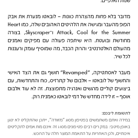
שנות האלפיים.
מדובר בלא פחות מהצהרת כוונות – לובאטו מנערת את אבק
הפופ מהעבר ומגישה את הלהיטים האהובים שלה, כמו Heart
Attack, Cool for the Summer ו־Skyscraper, בצורה
מחודשת ובועטת. היא שיתפה פעולה עם מפיקים ואמנים
מהעולם האלטרנטיבי והרוק הכבד, מה שמוסיף עומק ורעננות
לכל שיר.
מעבר לאסתטיקה, "Revamped" חושף גם את הצד האישי
והחשוף של לובאטו – אלבום של קתרזיס, כוח והתחדשות, עם
ביצועים קוליים מרגשים ואנרגיה מתפוצצת. זה לא עוד אלבום
אוסף – זו לידה מחדש של דמי לובאטו כאמנית רוק.
לתשומת ליבכם:
במידה ואתם משתמשים בפטיפון מסוג "מזוודה", ייתכן שהתקליט לא ינוגן
באופן מיטבי. במקרים רבים פטיפונים מסוג זה אינם מותאמים לתקליטים
איכותיים, ולכן האחריות על התאמת המוצר חלה על הרוכש.