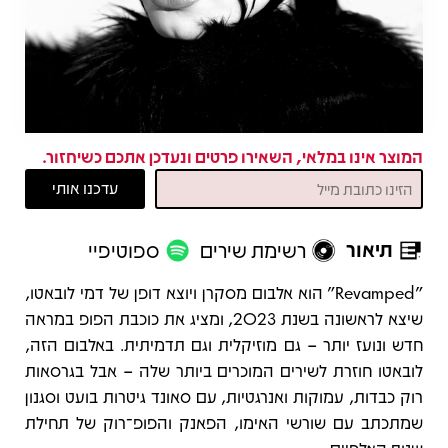
המוצר אינו במלאי, השאירו פרטים ונעדכן אתכם כשיחזור.
תיאור
רשימת שירים
ספוטיפיי
תיאור
"Revamped" הוא אלבום מסקרן ויוצא דופן של דמי לובאטו,
שיצא לראשונה בשנת 2023, ומציג את כוכבת הפופ במראה
חדש ונועז יותר – גם מוזיקלית וגם תדמיתית. באלבום הזה,
לובאטו חוזרת לשירים המוכרים ביותר שלה – אבל בגרסאות
רוק כבדות, עמוקות ואנרגטיות, עם סאונד גיטרות בועט וסגנון
שמתכתב עם שורשי האימו, הפאנק והפופ־רוק של תחילת