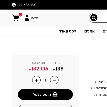
02-6568831
0
כניסה
ים
אמנים
גיפט קארד
מחיר
חברים 5%-
132.05
139
₪
₪
ילי דן יצא לראשונה בשנת 1977 ונחשב ליצירת
תיאור
השביעי של
הוספה לסל
 מסחררת