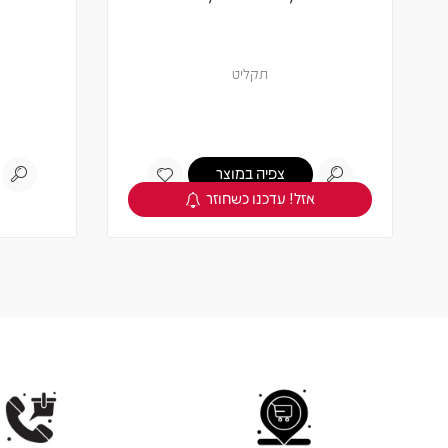
תקליט
צפיה במוצר
אזל! עדכנו כשחוזר