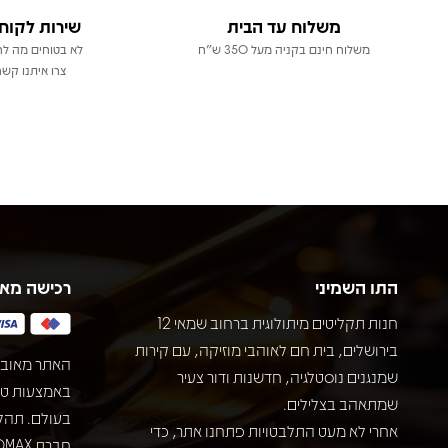
משלוח עד הבית
שירות לקוח
משלוח חינם בקניה מעל 350 ש"ח
לא בטוחים מה לר
צרו איתנו קשר
התו השמיני
רכישה מא
חנות תקליטים מיתולוגית ברחוב שמאי 12
בירושלים, בית חם לאוהבי מוזיקה, עם קירות
האתר מאובט
שמנגנים נוסטלגיה, חדשנות ודור צעיר
שמתאהב בצלילים.
בעולם. תהל
אחרי לא מעט התלבטויות פתחנו אתר, כדי