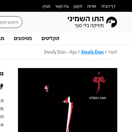
דף הבית
אודות
תקנון
צרו קשר
מגזין
תקליטים
פטיפונים
מג
לועזי
Steely Dan
Steely Dan - Aja
/
/
ja
מו
הה
וג