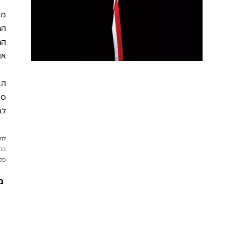
הר
הר
או
הא
סא
לאייק
לתש
במי
פטי
מ