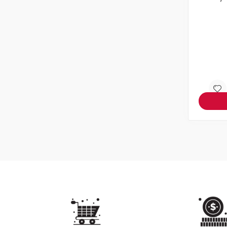
תקליט
צפיה במוצר
אזל! עדכנו כשחוזר