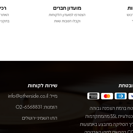
ות
מועדון חברים
רכי
כוש
הצטרפו למועדון הלקוחות
האתר 
וקבלו הטבות שוות
בתקני 
ובטחת
שירות לקוחות
מייל:
info@otherside.co.il
הזמנות: 02-6568831
ח ברמת הצפנה גבוהה
באמצעות טכנולוגיית SSL מהמתקדמות
התו השמיני ירושלים
יך הסליקה מתבצע באמצעות
חברת COMAX בהתאם לתקן האבטחה