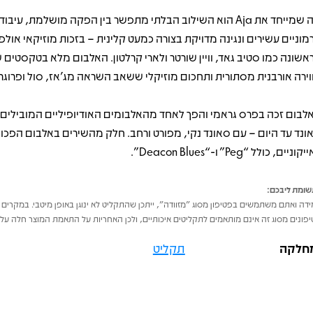
מה שמייחד את Aja הוא השילוב הבלתי מתפשר בין הפקה מושלמת, עיבוד
מוניים עשירים ונגינה מדויקת בצורה כמעט קלינית – בזכות מוזיקאי אול
אשונה כמו סטיב גאד, וויין שורטר ולארי קרלטון. האלבום מלא בטקסטים ש
וירה אורבנית מסתורית ותחכום מוזיקלי ששאב השראה מג'אז, סול ופרוגרס
לבום זכה בפרס גראמי והפך לאחד מהאלבומים האודיופיליים המובילים
ונד עד היום – עם סאונד נקי, מפורט ורחב. חלק מהשירים באלבום הפכו
וניים, כולל “Peg” ו-“Deacon Blues”.
ומת ליבכם:
דה ואתם משתמשים בפטיפון מסוג "מזוודה", ייתכן שהתקליט לא ינוגן באופן מיטבי. במקרים 
פונים מסוג זה אינם מותאמים לתקליטים איכותיים, ולכן האחריות על התאמת המוצר חלה על 
חלקה
תקליט