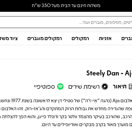
משלוח חינם עד הבית מעל 350 ש״ח
ברים
אזניות
רמקולים
רמקולים מוגברים
ציוד משל
Steely Dan - A
תיאור
רשימת שירים
ספוטיפיי
האלבום Aja (נהגה "אֵי-ז'ה") של סט
פת שהגדירה מחדש את גבולות הרוק המתקדם והג'אז-רוק. זהו האלבום 
רכב, שהורכב בעיקר מהצמד וולטר בקר ודונלד פייגן, והוא הפך להצלחה
ם מוערך מאוד בקרב מבקרים ואודיופילים עד היום.