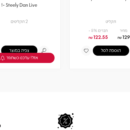
- Steely Dan Live!
תקליט
2 תקליטים
מחיר
חברים 5% -
122.55
129
₪
₪
הוספה לסל
צפיה במוצר
אזל! עדכנו כשחוזר