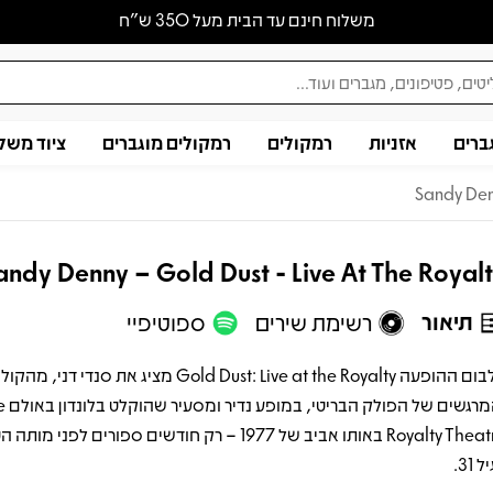
משלוח חינם עד הבית מעל 350 ש״ח
ברים
אזניות
רמקולים
רמקולים מוגברים
ציוד משל
Sandy Denn
andy Denny – Gold Dust - Live At The Royal
תיאור
רשימת שירים
ספוטיפיי
אלבום ההופעה Gold Dust: Live at the Royalty מציג את סנד
והמרגשים של הפ
Royalty Theatre באותו אביב של 1977 – רק חודשים ספורים לפני 
 31.