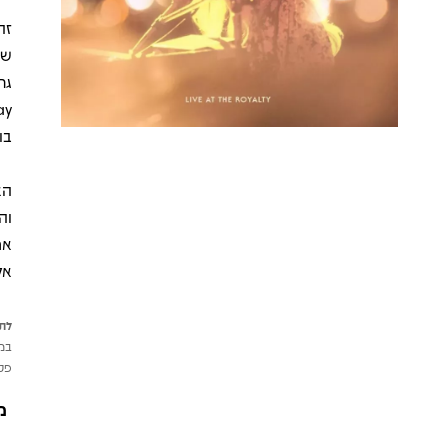
זה
שב
בו
וה
אח
אל
לתש
במי
פטי
מ