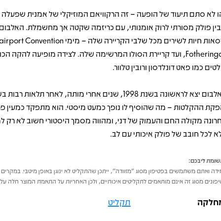
ו לא סתם תיעוד של הופעה – זה הרקוויאם המוזיקלי של אמנית שפעלה 
ין פולק מסורתי לרוק אומנותי, עם כריזמה שקטה אך מחשמלת. האלבום 
Fotheringay, ועד קריירת הסולו המרשימה שלה. לצידה מופיעה להקה הכ
לטים כמו פאט דונלדסון ורובין טלוור.
האלבום יצא לראשונה בשנת 1998, שנים אחרי מותה, לאחר תלאות רבו
פקת ההקלטות – מה שהוסיף לו נופך כמעט מיסטי. הוא מתפקד כמעין פר
רונה מקולה החם והעמוק של דני, ומהווה מסמך היסטורי חשוב לא רק ל
א לכל חובב של פולק איכותי עם לב.
ומת ליבכם:
דה ואתם משתמשים בפטיפון מסוג "מזוודה", ייתכן שהתקליט לא ינוגן באופן מיטבי. במקרים 
פונים מסוג זה אינם מותאמים לתקליטים איכותיים, ולכן האחריות על התאמת המוצר חלה על 
חלקה
תקליט