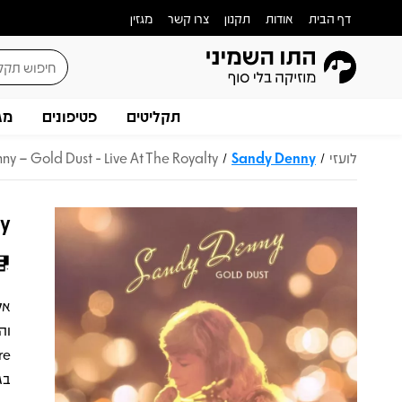
דף הבית
אודות
תקנון
צרו קשר
מגזין
תקליטים
פטיפונים
מג
לועזי
Sandy Denny
y – Gold Dust - Live At The Royalty
/
/
ty
בגיל