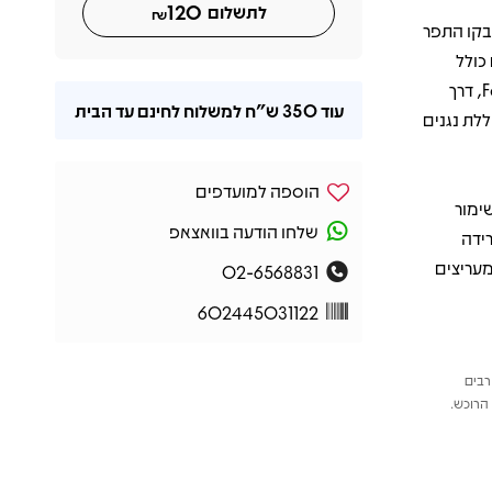
120
לתשלום
₪
בקו התפר
כולל
גרסאות חיות לשירים מכל שלבי הקריירה שלה – מימי Fairport Convention, דרך
עוד
350 ש"ח
למשלוח לחינם עד הבית
וללת נגנים
הוספה למועדפים
ת בשימור
שלחו הודעה בוואצאפ
ידה
מעריצים
02-6568831
602445031122
רבים
הרוכש.