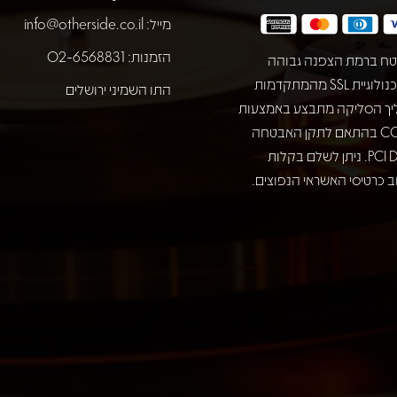
מייל:
info@otherside.co.il
הזמנות: 02-6568831
ח ברמת הצפנה גבוהה
באמצעות טכנולוגיית SSL מהמתקדמות
התו השמיני ירושלים
יך הסליקה מתבצע באמצעות
חברת COMAX בהתאם לתקן האבטחה
המחמיר PCI DSS. ניתן לשלם בקלות
 כרטיסי האשראי הנפוצים.