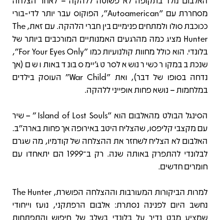
האלבום נולד בתקופה לא פשוטה ללהקה – לאחר הצלחה
מסחררת עם "Autoamerican", הפוקוס עבר יותר לדי-בורי
ככוכבת סולו ולמתחים פנימיים בין חברי הלהקה. עם זאת, The
Hunter מציג כמה מהרגעים האמנותיים המורכבים ביותר של
בלונדי. הוא כולל מחוות קולנועיות כמו "For Your Eyes Only",
שנכתב במקור כשיר נושא לסרט ג'יימס בונד באותו שם (אך
נדחה בסופו של דבר), ואת "War Child" העוסק בילדים
במלחמות – נושא פחות אופייני ללהקה.
הסינגל הבולט מהאלבום הוא "Island of Lost Souls" – שיר
עם מקצבי קליפסו, שהצליח היטב באירופה אך פחות בארה"ב.
האלבום לא הצליח לשחזר את ההצלחה של קודמיו, מה שגרם
לבלונדי להתפרק באותה שנה. רק ב־1999 הם יתאחדו עם
חומרים חדשים.
למרות הביקורות המעורבות וההצלחה הפושרת, The Hunter
נחשב היום לפנינה נסתרת: אלבום הרפתקני, נועז וייחודי
שמציע מבט נדיר על בלונדי בשלב של חיפוש והתפתחות