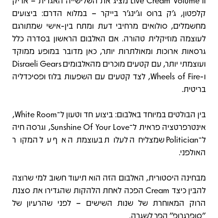
Live Cream Volume II מציג את השלישייה האגדית – אריק
קלפטון, ג'ק ברוס וג’ינג’ר בייקר – במלוא הדרם: ביצועים
מחשמלים, סולואים מרחיבי דעת ומתח בין-אישי שמתורגם
לעוצמה מוזיקלית טהורה. אם האלבום הראשון בסדרה כלל
גרסאות ארוכות ומאולתרות יותר, כאן מדובר במופע ממוקד
ועוצמתי יותר, עם קטעים מוכרים מהאלבומים Disraeli Gears
ו-Wheels of Fire, לצד קטעים עם השפעות בלוז ופסיכדליה
בריטית.
בין הבולטים במיוחד באלבום: ביצוע חד וטעון ל־White Room,
אינטרפרטציה פראית ל־Sunshine Of Your Love, וגרסה חיה
ל־Politician שמצליחה לעלות בעוצמתה אף על המקור
האולפני.
מבחינה היסטורית, האלבום הזה הוא תיעוד חשוב למי שרוצה
להבין כיצד Cream הפכה לאחת הלהקות שהגדירו את סצנת
הרוק המאוחרת של שנות השישים – לפני שהרעיון של
"סופרגרופ" הפך לשגרה.