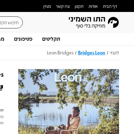
דף הבית
אודות
תקנון
צרו קשר
מגזין
תקליטים
פטיפונים
מג
לועזי
Bridges Leon
Leon Bridges
/
/
es
לתש
במי
פטי