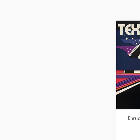
Khrua