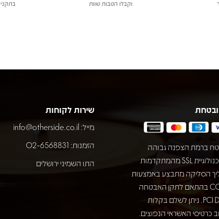
וקבלו הטבות שוות
בתקני 
ובטחת
שירות לקוחות
מייל:
info@otherside.co.il
הזמנות: 02-6568831
ח ברמת הצפנה גבוהה
באמצעות טכנולוגיית SSL מהמתקדמות
התו השמיני ירושלים
יך הסליקה מתבצע באמצעות
חברת COMAX בהתאם לתקן האבטחה
המחמיר PCI DSS. ניתן לשלם בקלות
 כרטיסי האשראי הנפוצים.