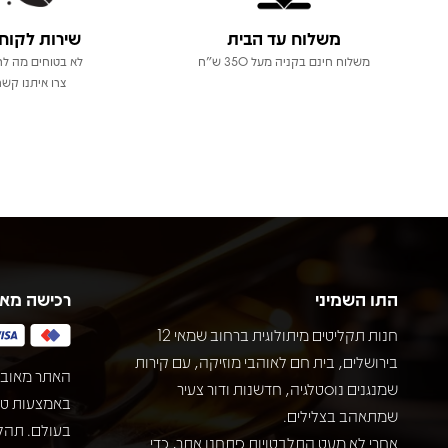
משלוח עד הבית
שירות לקוח
משלוח חינם בקניה מעל 350 ש"ח
לא בטוחים מה לר
צרו איתנו קשר
התו השמיני
רכישה מא
חנות תקליטים מיתולוגית ברחוב שמאי 12
בירושלים, בית חם לאוהבי מוזיקה, עם קירות
האתר מאובט
שמנגנים נוסטלגיה, חדשנות ודור צעיר
שמתאהב בצלילים.
בעולם. תהל
אחרי לא מעט התלבטויות פתחנו אתר, כדי