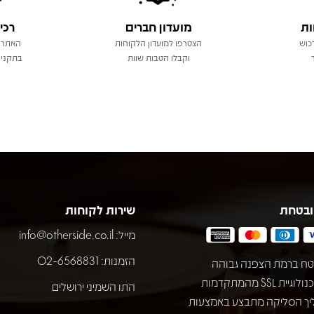
ות
מועדון חברים
רכי
כוש
הצטרפו למועדון הלקוחות
האתר 
וקבלו הטבות שוות
בתקני 
ובטחת
שירות לקוחות
מייל:
info@otherside.co.il
הזמנות: 02-6568831
ח ברמת הצפנה גבוהה
באמצעות טכנולוגיית SSL מהמתקדמות
התו השמיני ירושלים
יך הסליקה מתבצע באמצעות