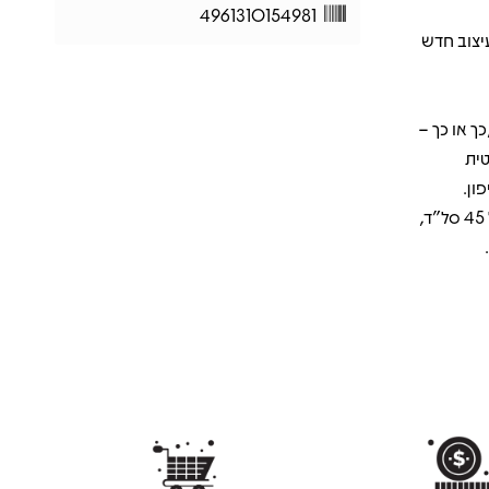
4961310154981
ת הנהדרות של פטיפון הסטריאו AT-LP60X עם עיצוב חדש
 להפעיל את ה-AT-LP60XBT בדיוק כמו פטיפון רגיל עם חיבור קווי RCA,כך או כך –
טית
ון.
ה-AT-LP60XBT מנגן תקליטים של 33-1/3 ו-45 סל"ד ומגיע עם מתאם של 45 סל"ד,