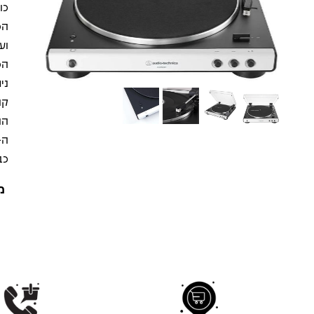
כולל
ועם
הפ
קו
הנ
כבל פלט RCA כפו
מ