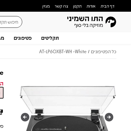
דף הבית
אודות
תקנון
צרו קשר
מגזין
תקליטים
פטיפונים
מג
כל הפטיפונים
AT-LP60XBT-WH -White
/
te
המ
פטיפו