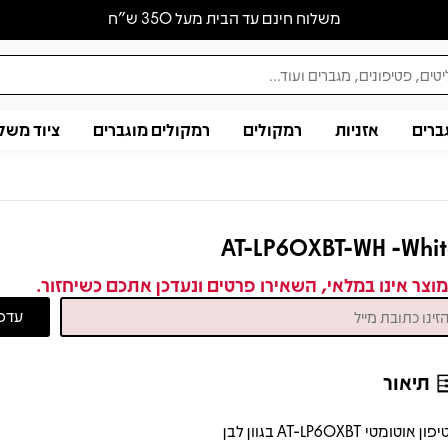
משלוח חינם עד הבית מעל 350 ש״ח
ברים
אזניות
רמקולים
רמקולים מוגברים
ציוד משל
AT-LP60XBT-WH -Whi
וצר אינו במלאי, השאירו פרטים ונעדכן אתכם כשיחזור.
תיאור
ן אוטומטי AT-LP60XBT בגוון לבן