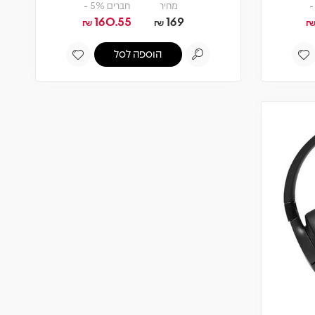
מחיר
חברים 5% -
160.55
169
₪
₪
הוספה לסל