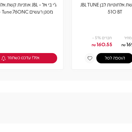
אוזניות קשת אלחוטיות לבן JBL TUNE
ג'י בי אל - JBL אוזניות קש
510 BT
מסנן רעשים Tune 760NC - שחור
מחיר
חברים 5% -
160.55
16
₪
₪
אזל! עדכנו כשחוזר
הוספה לסל
צפיה במוצר