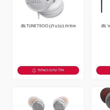
JB
אוזניות בצבע לבן JBL TUNE T500
אזל! עדכנו כשחוזר
צפיה במוצר