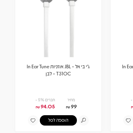
זניות In Ear Tune
ג'י בי אל - JBL אוזניות In Ear Tune
T310C - לבן
מחיר
חברים 5% -
94.05
99
₪
₪
הוספה לסל