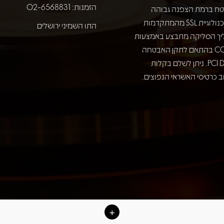
הזמנות: 02-6568831
ח ברמת הצפנה גבוהה
באמצעות טכנולוגיית SSL מהמתקדמות
התו השמיני ירושלים
יך הסליקה מתבצע באמצעות
חברת COMAX בהתאם לתקן האבטחה
המחמיר PCI DSS. ניתן לשלם בקלות
 כרטיסי האשראי הנפוצים.