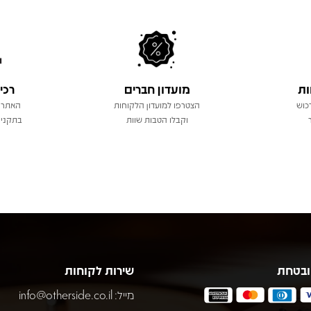
ות
מועדון חברים
רכי
כוש
הצטרפו למועדון הלקוחות
האתר 
וקבלו הטבות שוות
בתקני 
ובטחת
שירות לקוחות
מייל:
info@otherside.co.il