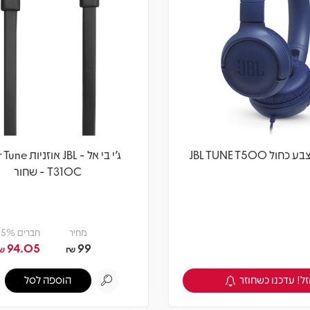
ל JBL TUNE T500
ג'י בי אל - JBL או
T310C - שחור
מחיר
חברים 5% -
94.05
99
₪
₪
ל! עדכנו כשחוזר
צפיה במוצר
הוספה לסל