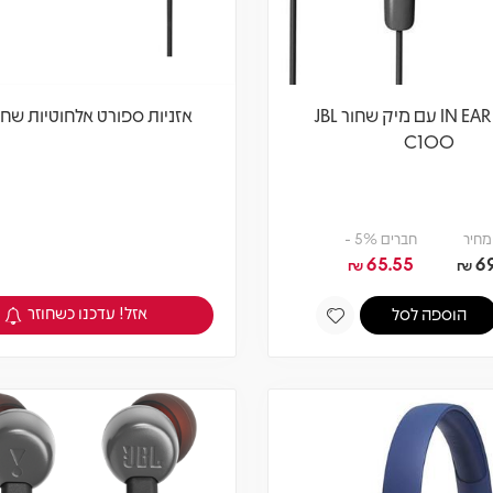
אוזניות IN EAR עם מיק שחור JBL
אזניות ספורט אלחוטיות שחור L
C100
מחיר
חברים 5% -
65.55
6
₪
₪
אזל! עדכנו כשחוזר
הוספה לסל
צפיה במוצר