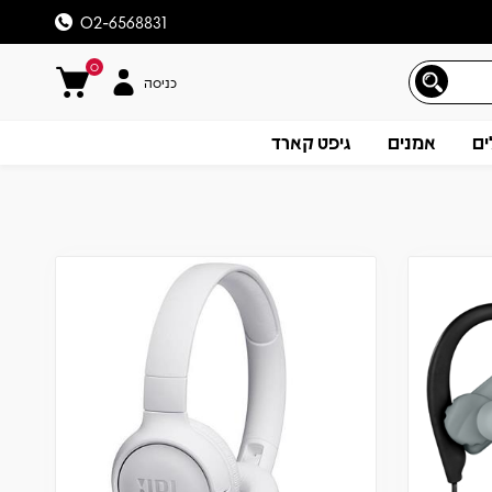
02-6568831
0
כניסה
ים
אמנים
גיפט קארד