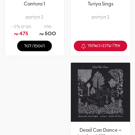
Cantora 1
Turiya Sings
2 תקליטים
2 תקליטים
מחיר
חברים 5% -
475
500
₪
₪
אזל! עדכנו כשחוזר
הוספה לסל
צפיה במוצר
Dead Can Dance –