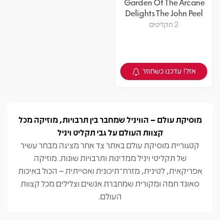
Garden Of The Arcane
Delights The John Peel
Sessions
2 תקליטים
אזל! עדכנו כשחוזר
צפיה במוצר
מוסיקת עולם – הוויניל שמחבר בין תרבויות, מוזיקה מכל
קצוות העולם על גבי תקליט ויניל
קטגוריית מוסיקת עולם באתר צד אחר מציגה מבחר עשיר
של תקליטי ויניל ממדינות ותרבויות שונות. מוזיקה
אפריקאית, לטינית, מזרח־תיכונית ואסייתית – הכול באיכות
סאונד חמה ומקורית שמחברת אנשים וצלילים מכל קצוות
העולם.