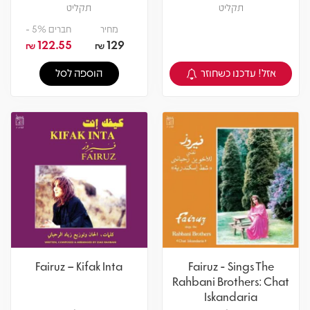
תקליט
תקליט
מחיר
חברים 5% -
122.55
129
₪
₪
אזל! עדכנו כשחוזר
הוספה לסל
צפיה במוצר
Fairuz – Kifak Inta
Fairuz - Sings The
Rahbani Brothers: Chat
Iskandaria