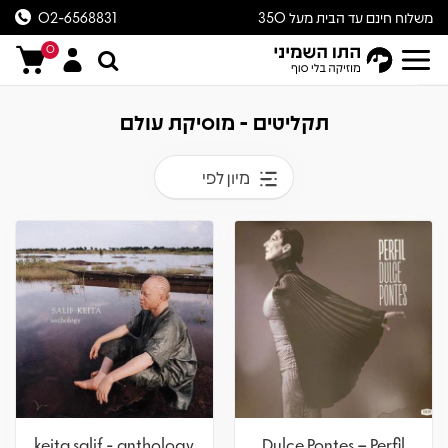
משלוח חינם עד הבית מעל 350
02-6568831
ש״ח
0
תקליטים - מוסיקת עולם
מיון לפי
keita salif - anthology
Dulce Pontes – Perfil