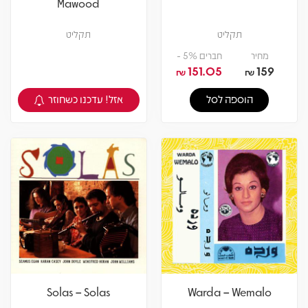
Mawood
תקליט
תקליט
מחיר
חברים 5% -
151.05
159
₪
₪
אזל! עדכנו כשחוזר
הוספה לסל
צפיה במוצר
Solas – Solas
Warda – Wemalo