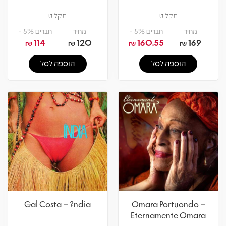
תקליט
תקליט
מחיר
חברים 5% -
מחיר
חברים 5% -
114
120
160.55
169
₪
₪
₪
₪
הוספה לסל
הוספה לסל
Gal Costa – ?ndia
Omara Portuondo –
Eternamente Omara