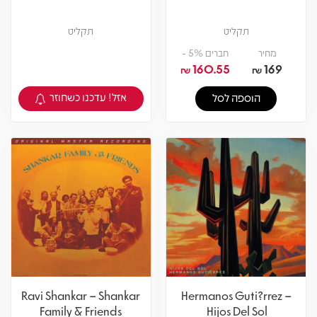
תקליט
תקליט
מחיר
חברים 5% -
160.55
169
₪
₪
אזל! עדכנו כשחוזר
הוספה לסל
צפיה במוצר
Ravi Shankar – Shankar
Hermanos Guti?rrez –
Family & Friends
Hijos Del Sol