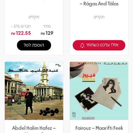
– Rāgas And Tālas
תקליט
תקליט
מחיר
חברים 5% -
122.55
129
₪
₪
אזל! עדכנו כשחוזר
הוספה לסל
צפיה במוצר
Abdel Halim Hafez –
Fairouz – Maarifti Feek