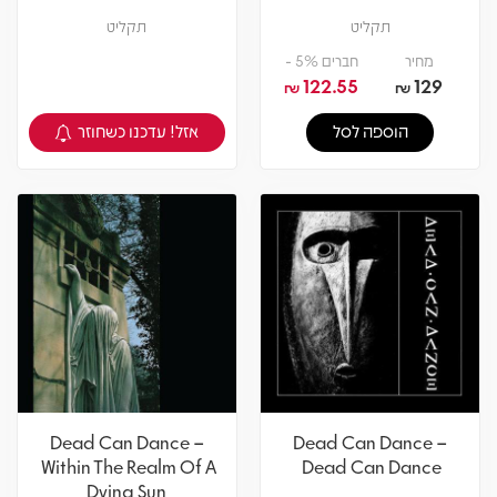
תקליט
תקליט
מחיר
חברים 5% -
122.55
129
₪
₪
אזל! עדכנו כשחוזר
הוספה לסל
צפיה במוצר
Dead Can Dance –
Dead Can Dance –
Within The Realm Of A
Dead Can Dance
Dying Sun