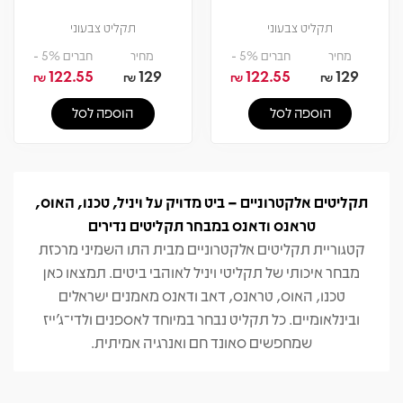
תקליט צבעוני
תקליט צבעוני
מחיר
חברים 5% -
מחיר
חברים 5% -
122.55
129
122.55
129
₪
₪
₪
₪
הוספה לסל
הוספה לסל
תקליטים אלקטרוניים – ביט מדויק על ויניל, טכנו, האוס,
טראנס ודאנס במבחר תקליטים נדירים
קטגוריית תקליטים אלקטרוניים מבית התו השמיני מרכזת
מבחר איכותי של תקליטי ויניל לאוהבי ביטים. תמצאו כאן
טכנו, האוס, טראנס, דאב ודאנס מאמנים ישראלים
ובינלאומיים. כל תקליט נבחר במיוחד לאספנים ולדי־ג'ייז
שמחפשים סאונד חם ואנרגיה אמיתית.