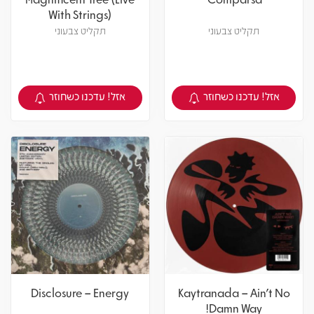
With Strings)
תקליט צבעוני
תקליט צבעוני
אזל! עדכנו כשחוזר
אזל! עדכנו כשחוזר
צפיה במוצר
צפיה במוצר
Disclosure – Energy
Kaytranada – Ain't No
Damn Way!