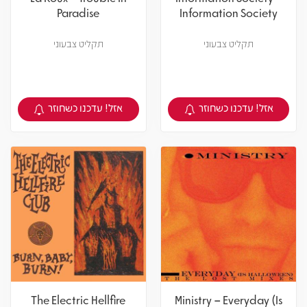
Paradise
Information Society
תקליט צבעוני
תקליט צבעוני
אזל! עדכנו כשחוזר
אזל! עדכנו כשחוזר
צפיה במוצר
צפיה במוצר
The Electric Hellfire
Ministry – Everyday (Is