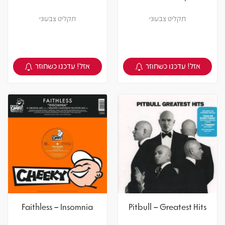
תקליט צבעוני
תקליט צבעוני
אזל! עדכנו כשחוזר
אזל! עדכנו כשחוזר
צפיה במוצר
צפיה במוצר
Faithless – Insomnia
Pitbull – Greatest Hits