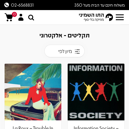
משלוח חינם עד הבית מעל 350
02-6568831
ש״ח
0
תקליטים - אלקטרוני
מיון לפי
La Roux – Trouble In
Information Society –