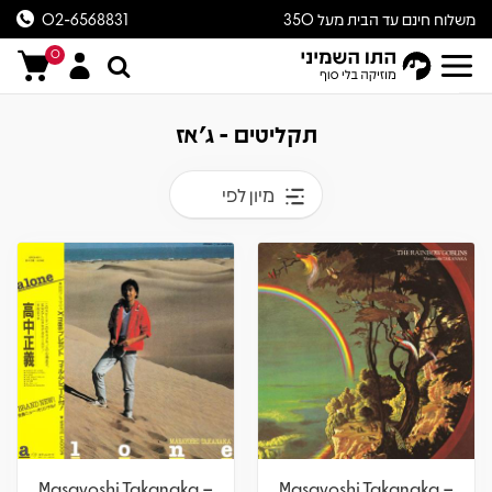
משלוח חינם עד הבית מעל 350
02-6568831
ש״ח
0
תקליטים - ג'אז
מיון לפי
Masayoshi Takanaka –
Masayoshi Takanaka –