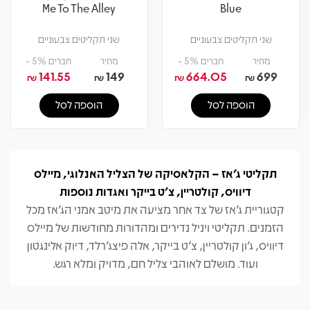
Me To The Alley
Blue
שני תקליטים צבעוניים
שני תקליטים צבעוניים
מחיר
חברים 5% -
מחיר
חברים 5% -
141.55
149
664.05
699
₪
₪
₪
₪
הוספה לסל
הוספה לסל
תקליטי ג’אז – הקלאסיקה של הצליל האנלוגי, מיילס
דיוויס, קולטריין, צ’ט בייקר ואגדות נוספות
קטגוריית ג’אז של צד אחר מציעה את מיטב אמני הג’אז מכל
הזמנים. תקליטי ויניל נדירים ומהדורות מחודשות של מיילס
דיוויס, ג’ון קולטריין, צ’ט בייקר, אלה פיצג'רלד, דיוק אלינגטון
ועוד. מושלם לאוהבי צליל חם, מדויק ומלא רגש.