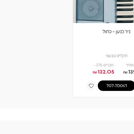
ניר כנען - כחול
תקליט צבעוני
מחיר
חברים 5% -
132.05
13
₪
₪
הוספה לסל