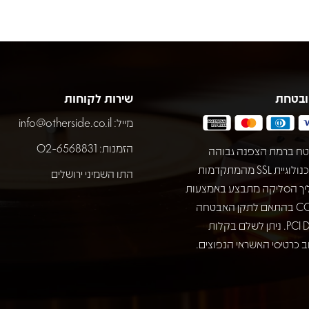
ובטחת
שירות לקוחות
מייל:
info@otherside.co.il
הזמנות: 02-6568831
ח ברמת הצפנה גבוהה
באמצעות טכנולוגיית SSL מהמתקדמות
התו השמיני ירושלים
יך הסליקה מתבצע באמצעות
חברת COMAX בהתאם לתקן האבטחה
המחמיר PCI DSS. ניתן לשלם בקלות
 כרטיסי האשראי הנפוצים.