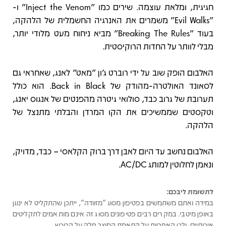
חגיגית, ומלאת עוצמה. שירים כמו "Inject the Venom" ו-
"Evil Walks" משמרים את האנרגיה החשמלית של הלהקה,
בעוד "Breaking The Rules" מביא ניחוח מעט מלודי יותר,
מבלי לוותר על החדות הרוקיסטית.
האלבום הופק שוב על ידי רוברט ג'ון "מאט" לאנג, שאחראי גם
לסאונד האולטרה-מהודק של Back in Black. הוא כולל
תערובת של גרוב כבד, סולואי גיטרה מהפנטים של אנגוס יאנג,
וטקסטים שממשיכים את הקו המרדן והבלתי מתנצל של
הלהקה.
האלבום נחשב עד היום לאבן דרך ברוק הקלאסי – כבד, מדויק,
ונאמן לחלוטין למותג AC/DC.
לתשומת ליבכם:
במידה ואתם משתמשים בפטיפון מסוג "מזוודה", ייתכן שהתקליט לא ינוגן
באופן מיטבי. במקרים רבים פטיפונים מסוג זה אינם מותאמים לתקליטים
איכותיים, ולכן האחריות על התאמת המוצר חלה על הרוכש.