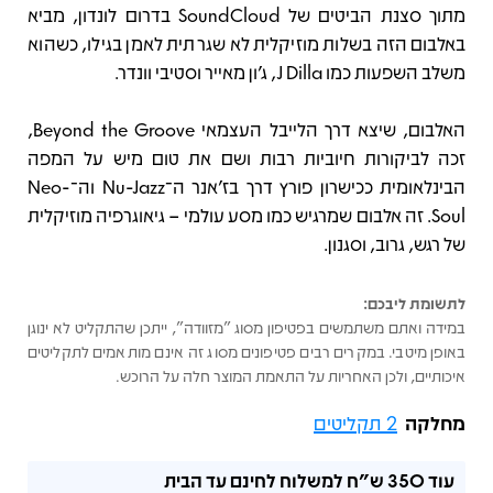
מתוך סצנת הביטים של SoundCloud בדרום לונדון, מביא
באלבום הזה בשלות מוזיקלית לא שגרתית לאמן בגילו, כשהוא
משלב השפעות כמו J Dilla, ג'ון מאייר וסטיבי וונדר.
האלבום, שיצא דרך הלייבל העצמאי Beyond the Groove,
זכה לביקורות חיוביות רבות ושם את טום מיש על המפה
הבינלאומית ככישרון פורץ דרך בז'אנר ה־Nu-Jazz וה־Neo-
Soul. זה אלבום שמרגיש כמו מסע עולמי – גיאוגרפיה מוזיקלית
של רגש, גרוב, וסגנון.
לתשומת ליבכם:
במידה ואתם משתמשים בפטיפון מסוג "מזוודה", ייתכן שהתקליט לא ינוגן
באופן מיטבי. במקרים רבים פטיפונים מסוג זה אינם מותאמים לתקליטים
איכותיים, ולכן האחריות על התאמת המוצר חלה על הרוכש.
מחלקה
2 תקליטים
עוד
350 ש"ח
למשלוח לחינם עד הבית