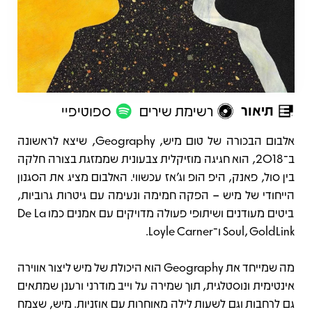
תיאור
רשימת שירים
ספוטיפיי
תיאור
אלבום הבכורה של טום מיש, Geography, שיצא לראשונה
ב־2018, הוא חגיגה מוזיקלית צבעונית שממזגת בצורה חלקה
בין סול, פאנק, היפ הופ וג'אז עכשווי. האלבום מציג את הסגנון
הייחודי של מיש – הפקה חמימה ונעימה עם גיטרות גרוביות,
ביטים מעודנים ושיתופי פעולה מדויקים עם אמנים כמו De La
Soul, GoldLink ו־Loyle Carner.
מה שמייחד את Geography הוא היכולת של מיש ליצור אווירה
אינטימית ונוסטלגית, תוך שמירה על וייב מודרני ורענן שמתאים
גם לרחבות וגם לשעות לילה מאוחרות עם אוזניות. מיש, שצמח